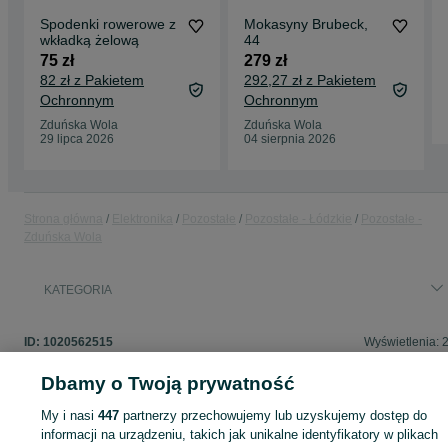
Spodenki rowerowe z
Mokasyny Brubeck,
wkładką żelową
44
75 zł
279 zł
82 zł z Pakietem
292,27 zł z Pakietem
Ochronnym
Ochronnym
Zduńska Wola
Zduńska Wola
29 lipca 2026
04 sierpnia 2026
Strona główna
Elektronika
Pozostałe
Pozostałe - Łódzkie
Pozostałe -
Zduńska Wola
KATEGORIA
ID:
1020562515
Wyświetlenia: 
Dbamy o Twoją prywatność
My i nasi
447
partnerzy przechowujemy lub uzyskujemy dostęp do
Zaloguj się lub załóż konto na OLX, aby skontaktować się z t
informacji na urządzeniu, takich jak unikalne identyfikatory w plikach