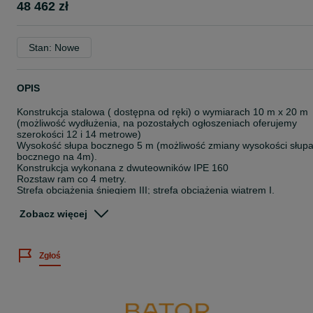
48 462 zł
Stan: Nowe
OPIS
Konstrukcja stalowa ( dostępna od ręki) o wymiarach 10 m x 20 m
(możliwość wydłużenia, na pozostałych ogłoszeniach oferujemy
szerokości 12 i 14 metrowe)
Wysokość słupa bocznego 5 m (możliwość zmiany wysokości słup
bocznego na 4m).
Konstrukcja wykonana z dwuteowników IPE 160
Rozstaw ram co 4 metry.
Strefa obciążenia śniegiem III; strefa obciążenia wiatrem I.
Zdjęcia przedstawiają realizację klienta.
Zobacz więcej
W cenie konstrukcji zawiera się:
- słupy boczne
Zgłoś
- rygle dachowe
- stężenia ścienne
- stężenia dachowe
- słupy szczytowe
- ściągi