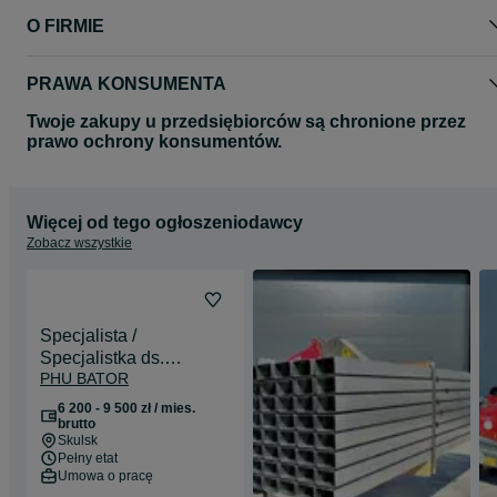
O FIRMIE
PRAWA KONSUMENTA
Twoje zakupy u przedsiębiorców są chronione przez
prawo ochrony konsumentów.
Więcej od tego ogłoszeniodawcy
Zobacz wszystkie
Specjalista /
Specjalistka ds.
PHU BATOR
administracyjno-
księgowych
6 200 - 9 500 zł / mies.
brutto
Skulsk
Pełny etat
Umowa o pracę