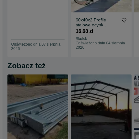
60x40x2 Profile
stalowe ocynk
zamknięte rury łaty
16,68 zł
ogrodzenie słupy
Skulsk
Odświeżono dnia 04 sierpnia
Odświeżono dnia 07 sierpnia
2026
2026
Zobacz też