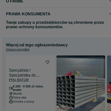
O FIRMIE
PRAWA KONSUMENTA
Twoje zakupy u przedsiębiorców są chronione przez
prawo ochrony konsumentów.
Więcej od tego ogłoszeniodawcy
Zobacz wszystkie
Specjalista /
Specjalistka ds.
PHU BATOR
administracyjno-
księgowych
6 200 - 9 500 zł / mies.
brutto
Skulsk
Pełny etat
Umowa o pracę