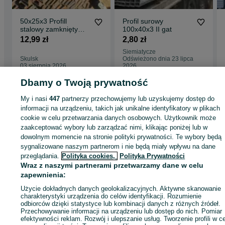
50x25x3 Profill
Profil surowy
stalowy zamknięty
100x40x3 II gat
rura profil brama
12,99 zł
2,80 zł
drzwi
Siemiatycze
Skulsk
Odświeżono dnia 23 lipca
03 sierpnia 2026
2026
Dbamy o Twoją prywatność
My i nasi
447
partnerzy przechowujemy lub uzyskujemy dostęp do
Strona główna
Budowa i Remont
Pozostałe
Pozostałe - Wielkopolskie
Pozostałe - Skulsk
informacji na urządzeniu, takich jak unikalne identyfikatory w plikach
cookie w celu przetwarzania danych osobowych. Użytkownik może
zaakceptować wybory lub zarządzać nimi, klikając poniżej lub w
KATEGORIA
dowolnym momencie na stronie polityki prywatności. Te wybory będą
sygnalizowane naszym partnerom i nie będą miały wpływu na dane
przeglądania.
Polityka cookies,
Polityka Prywatności
ID:
693488898
Wyświetlenia: 89
Wraz z naszymi partnerami przetwarzamy dane w celu
zapewnienia:
Zadzwoń / SMS
Wyślij wiadomość
Użycie dokładnych danych geolokalizacyjnych. Aktywne skanowanie
charakterystyki urządzenia do celów identyfikacji. Rozumienie
odbiorców dzięki statystyce lub kombinacji danych z różnych źródeł.
Przechowywanie informacji na urządzeniu lub dostęp do nich. Pomiar
efektywności reklam. Rozwój i ulepszanie usług. Tworzenie profili w c