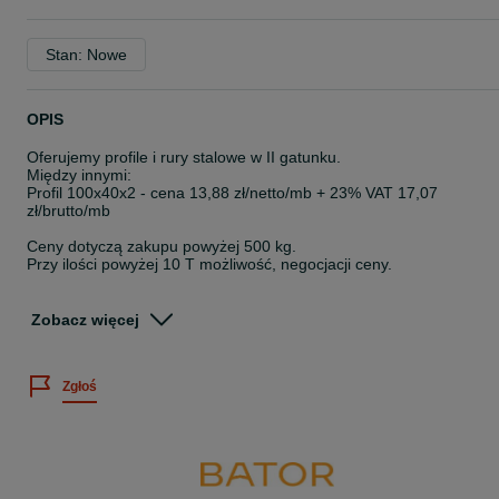
Stan: Nowe
OPIS
Oferujemy profile i rury stalowe w II gatunku.
Między innymi:
Profil 100x40x2 - cena 13,88 zł/netto/mb + 23% VAT 17,07
zł/brutto/mb
Ceny dotyczą zakupu powyżej 500 kg.
Przy ilości powyżej 10 T możliwość, negocjacji ceny.
Na stanie posiadamy kilkaset ton profili.
Zobacz więcej
Ze względu na szybko rotujący stan magazynowy dostępność
wymiarów ulega ciągłym zmianom.
Zgłoś
tel. 723_61_86_16
tel. 732_90_90_70
Na pozostałych ogłoszeniach oferujemy również:
- blachy dachowe w II gatunku
- używane konstrukcje stalowe
- nowe profile i rury stalowe w II gatunku