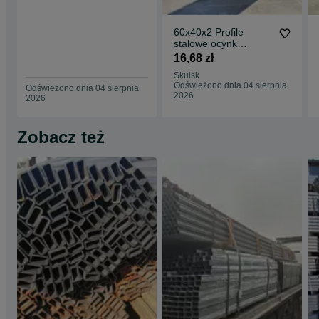
60x40x2 Profile
stalowe ocynk
zamknięte rury łaty
16,68 zł
ogrodzenie słupy
Skulsk
Odświeżono dnia 04 sierpnia
Odświeżono dnia 04 sierpnia
2026
2026
Zobacz też