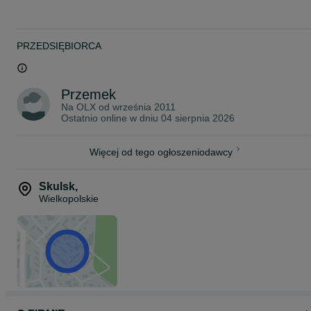
- używane profile i rury stalowe ( ocynkowane i czarne)
Zapraszamy również na naszą stronę internetową www.bator.pl
Mieścimy się w miejscowości Skulsk pomiędzy Koninem a
PRZEDSIĘBIORCA
Inowrocławiem
Woj. Wielkopolskie, droga krajowa nr 25.
Umożliwiamy transport po całej Polsce.
Przemek
Na OLX od
września 2011
Ostatnio online w dniu 04 sierpnia 2026
Więcej od tego ogłoszeniodawcy
Skulsk
,
Wielkopolskie