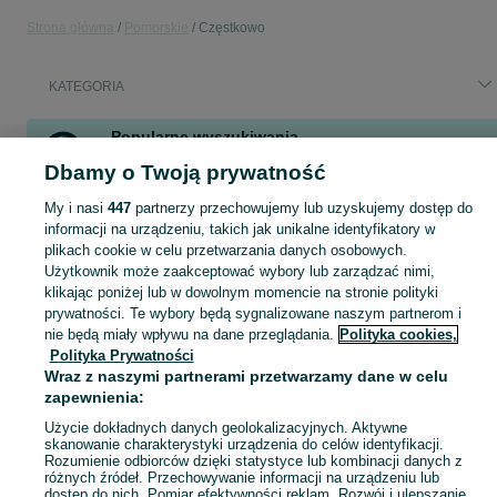
Strona główna
Pomorskie
Częstkowo
KATEGORIA
Popularne wyszukiwania
elektronarzędzia
przedłużacz
okrycie
plandeka używana
Dbamy o Twoją prywatność
beczka
baner
drabina
kosiarka
My i nasi
447
partnerzy przechowujemy lub uzyskujemy dostęp do
Zobacz Więcej
informacji na urządzeniu, takich jak unikalne identyfikatory w
plikach cookie w celu przetwarzania danych osobowych.
Użytkownik może zaakceptować wybory lub zarządzać nimi,
Skorzystaj z największego serwisu ogłoszeniowego - Częstkowo i okolice! Kupuj to, czego pragniesz i sprzedawaj to, czego już nie potrzebujesz!
Zobacz Więc
klikając poniżej lub w dowolnym momencie na stronie polityki
prywatności. Te wybory będą sygnalizowane naszym partnerom i
nie będą miały wpływu na dane przeglądania.
Polityka cookies,
Mapa kategorii
Polityka Prywatności
Mapa miejscowości
Wraz z naszymi partnerami przetwarzamy dane w celu
Mapa ministron
zapewnienia:
Popularne wyszukiwania
Użycie dokładnych danych geolokalizacyjnych. Aktywne
skanowanie charakterystyki urządzenia do celów identyfikacji.
Rozumienie odbiorców dzięki statystyce lub kombinacji danych z
różnych źródeł. Przechowywanie informacji na urządzeniu lub
dostęp do nich. Pomiar efektywności reklam. Rozwój i ulepszanie