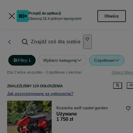
Przejdź do aplikacji
Otwórz
Otwieraj OLX jednym tapnięciem
Znajdź coś dla siebie
Filtry
·
1
Wybierz kategorię
Częstkowo
Dla Ciebie wszystko - Częstkowo i okolice!
Zobacz Więc
ZNALEŹLIŚMY 124 OGŁOSZENIA
Jak pozycjonowane są ogłoszenia?
Kosiarka wolf castel garden
Używane
1 750 zł