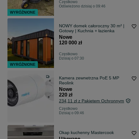
Częstkowo
Odświeżono dzisiaj o 09:46
WYRÓŻNIONE
NOWY domek całoroczny 30 m² |
Gotowy | Kuchnia + łazienka
Nowe
120 000 zł
Częstkowo
Dzisiaj o 07:30
WYRÓŻNIONE
Kamera zewnetrzna PoE 5 MP
Reolink
Nowe
220 zł
234,11 zł z Pakietem Ochronnym
Częstkowo
Dzisiaj o 09:46
Okap kuchenny Mastercook
Używane