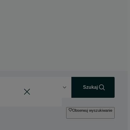
Odległość
+0 km
Szukaj
Obserwuj wyszukiwanie