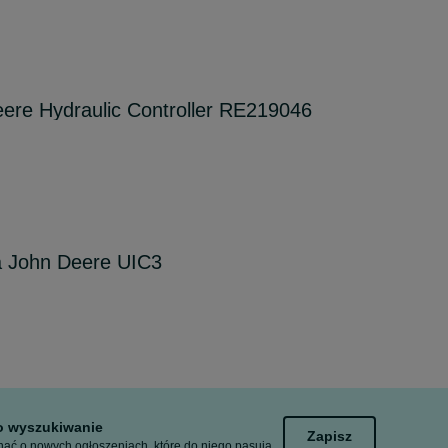
ere Hydraulic Controller RE219046
a John Deere UIC3
to wyszukiwanie
Zapisz
ać o nowych ogłoszeniach, które do niego pasują.