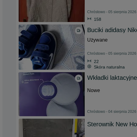
Chróstowo - 05 sierpnia 2026
158
Buciki adidasy Nik
Używane
Chróstowo - 05 sierpnia 2026
22
Skóra naturalna
Wkładki laktacyjne
Nowe
Chróstowo - 04 sierpnia 2026
Sterownik New H