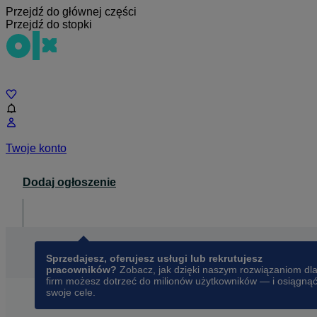
Przejdź do głównej części
Przejdź do stopki
Czat
Twoje konto
Dodaj ogłoszenie
Dla biznesu
opens in a new tab
Sprzedajesz, oferujesz usługi lub rekrutujesz
pracowników?
Zobacz, jak dzięki naszym rozwiązaniom dl
firm możesz dotrzeć do milionów użytkowników — i osiągną
swoje cele.