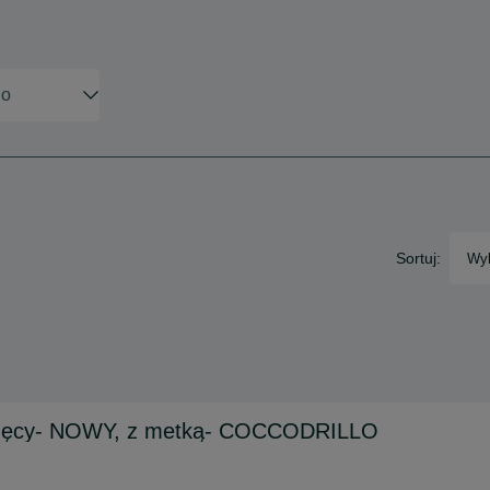
Sortuj:
Wyb
częcy- NOWY, z metką- COCCODRILLO