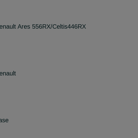
Renault Ares 556RX/Celtis446RX
enault
ase