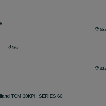
e
55,
Nike
39,
olland TCM 30KPH SERIES 60