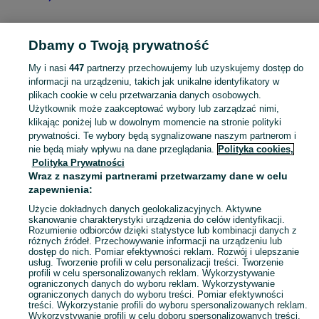
Dbamy o Twoją prywatność
Strona główna
Łódzkie
Choiny
My i nasi
447
partnerzy przechowujemy lub uzyskujemy dostęp do
informacji na urządzeniu, takich jak unikalne identyfikatory w
KATEGORIA
plikach cookie w celu przetwarzania danych osobowych.
Użytkownik może zaakceptować wybory lub zarządzać nimi,
Skorzystaj z największego serwisu ogłoszeniowego - Choiny i okolice! Kupuj to, czego pragniesz i sprzedawaj to, czego już nie potrzebujesz!
Zobacz Więc
klikając poniżej lub w dowolnym momencie na stronie polityki
prywatności. Te wybory będą sygnalizowane naszym partnerom i
nie będą miały wpływu na dane przeglądania.
Polityka cookies,
Mapa kategorii
Polityka Prywatności
Mapa miejscowości
Wraz z naszymi partnerami przetwarzamy dane w celu
zapewnienia:
Mapa ministron
Popularne wyszukiwania
Użycie dokładnych danych geolokalizacyjnych. Aktywne
skanowanie charakterystyki urządzenia do celów identyfikacji.
Rozumienie odbiorców dzięki statystyce lub kombinacji danych z
różnych źródeł. Przechowywanie informacji na urządzeniu lub
dostęp do nich. Pomiar efektywności reklam. Rozwój i ulepszanie
usług. Tworzenie profili w celu personalizacji treści. Tworzenie
profili w celu spersonalizowanych reklam. Wykorzystywanie
ograniczonych danych do wyboru reklam. Wykorzystywanie
ograniczonych danych do wyboru treści. Pomiar efektywności
treści. Wykorzystanie profili do wyboru spersonalizowanych reklam.
Wykorzystywanie profili w celu doboru spersonalizowanych treści.