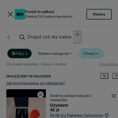
Przejdź do aplikacji
Otwórz
Otwieraj OLX jednym tapnięciem
Znajdź coś dla siebie
Filtry
·
1
Wybierz kategorię
Choiny
Dla Ciebie wszystko - Choiny i okolice!
Zobacz Więc
ZNALEŹLIŚMY 50 OGŁOSZEŃ
Jak pozycjonowane są ogłoszenia?
Srebrny zestaw kolczyki i
zawieszka
Używane
45 zł
50,08 zł z Pakietem Ochronnym