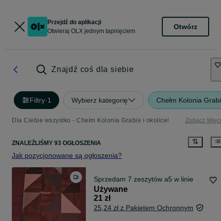
Przejdź do aplikacji
Otwórz
Otwieraj OLX jednym tapnięciem
Znajdź coś dla siebie
Filtry
·
1
Wybierz kategorię
Chełm Kolonia Grab
Dla Ciebie wszystko - Chełm Kolonia Grabie i okolice!
Zobacz Więc
ZNALEŹLIŚMY 93 OGŁOSZENIA
Jak pozycjonowane są ogłoszenia?
Sprzedam 7 zeszytów a5 w linie
Używane
21 zł
25,24 zł z Pakietem Ochronnym