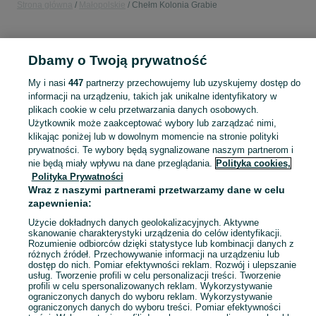
Strona główna
Małopolskie
Chełm Kolonia Grabie
KATEGORIA
Dbamy o Twoją prywatność
Popularne wyszukiwania
My i nasi
447
partnerzy przechowujemy lub uzyskujemy dostęp do
pelet
informacji na urządzeniu, takich jak unikalne identyfikatory w
plikach cookie w celu przetwarzania danych osobowych.
Użytkownik może zaakceptować wybory lub zarządzać nimi,
Skorzystaj z największego serwisu ogłoszeniowego - Chełm Kolonia Grabie i okolice! Kupuj to, czego pragniesz i sprzedawaj to, czego już nie potrzebujesz!
Zobacz Więc
klikając poniżej lub w dowolnym momencie na stronie polityki
prywatności. Te wybory będą sygnalizowane naszym partnerom i
nie będą miały wpływu na dane przeglądania.
Polityka cookies,
Mapa kategorii
Polityka Prywatności
Mapa miejscowości
Wraz z naszymi partnerami przetwarzamy dane w celu
zapewnienia:
Mapa ministron
Popularne wyszukiwania
Użycie dokładnych danych geolokalizacyjnych. Aktywne
skanowanie charakterystyki urządzenia do celów identyfikacji.
Rozumienie odbiorców dzięki statystyce lub kombinacji danych z
różnych źródeł. Przechowywanie informacji na urządzeniu lub
dostęp do nich. Pomiar efektywności reklam. Rozwój i ulepszanie
usług. Tworzenie profili w celu personalizacji treści. Tworzenie
profili w celu spersonalizowanych reklam. Wykorzystywanie
ograniczonych danych do wyboru reklam. Wykorzystywanie
ograniczonych danych do wyboru treści. Pomiar efektywności