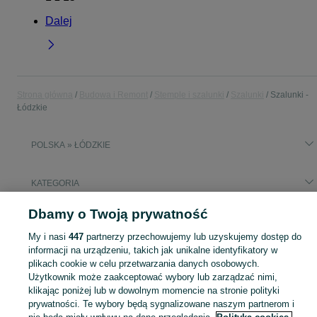
Dalej
Strona główna
Budowa i Remont
Stemple i szalunki
Szalunki
Szalunki -
Łódzkie
POLSKA » ŁÓDZKIE
KATEGORIA
Dbamy o Twoją prywatność
Popularne wyszukiwania
szalunki słupowe
My i nasi
447
partnerzy przechowujemy lub uzyskujemy dostęp do
informacji na urządzeniu, takich jak unikalne identyfikatory w
plikach cookie w celu przetwarzania danych osobowych.
Zobacz Więc
Sprzedaż szalunków budowlanych Łódzkie ▶️ Systemowe i płytowe do betonu w atrakcyjnych cenach ✅ Szeroki wybór ✌ Sprawdź oferty i kupuj na OLX.pl!
Użytkownik może zaakceptować wybory lub zarządzać nimi,
klikając poniżej lub w dowolnym momencie na stronie polityki
prywatności. Te wybory będą sygnalizowane naszym partnerom i
Mapa kategorii