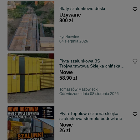
Blaty szalunkowe deski
Używane
800 zł
Łyszkowice
04 sierpnia 2026
Płyta szalunkowa 3S
Trójwarstwowa Sklejka chińska
topola Szalunek stropowy
Nowe
58,90 zł
Tomaszów Mazowiecki
Odświeżono dnia 08 sierpnia 2026
Płyta Topolowa czarna sklejka
szalunkowa stemple budowlane
podpory budowlane Głowica
Nowe
krzyżowa Trójnogi Korony stojak
26 zł
STEMPLE BUDOWLANE Szalunki