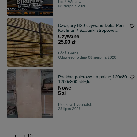
Łódź, Widzew
08 sierpnia 2026
Dźwigary H20 używane Doka Peri
Kaufman / Szalunki stropowe
używane / NAJLEPSZE CENY !
Używane
25,90 zł
Łódź, Górna
Odświeżono dnia 08 sierpnia 2026
Podkład paletowy na paletę 120x80
1200x800 sklejka
Nowe
5 zł
Piotrków Trybunalski
28 lipca 2026
1
z
15