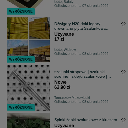
Łódź, Bałuty
Odświeżono dnia 07 sierpnia 2026
WYRÓŻNIONE
Dźwigary H20 doki legary
drewniane płyta Szalunkowa
Stemple budowlane
Używane
17 zł
Łódź, Widzew
Odświeżono dnia 08 sierpnia 2026
WYRÓŻNIONE
szalunki stropowe | szalunki
ścienne | sklejki szalunkowe |
podpory stropowe | dźwigary H20 |
Nowe
PRODUCENT
62,90 zł
Tomaszów Mazowiecki
Odświeżono dnia 08 sierpnia 2026
WYRÓŻNIONE
Spinki żabki szalunkowe z kluczem
Używane