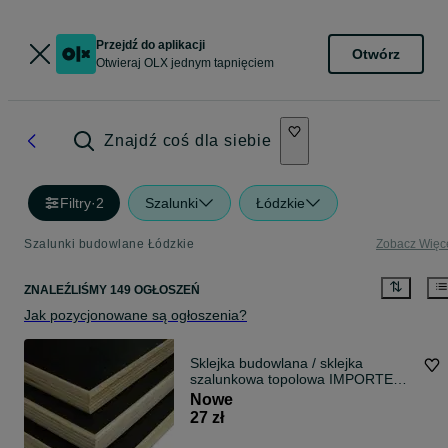
Przejdź do aplikacji
Otwórz
Otwieraj OLX jednym tapnięciem
Znajdź coś dla siebie
Filtry
·
2
Szalunki
Łódzkie
Szalunki budowlane Łódzkie
Zobacz Więc
ZNALEŹLIŚMY 149 OGŁOSZEŃ
Jak pozycjonowane są ogłoszenia?
Sklejka budowlana / sklejka
szalunkowa topolowa IMPORTER
TOP OFERTA
Nowe
27 zł