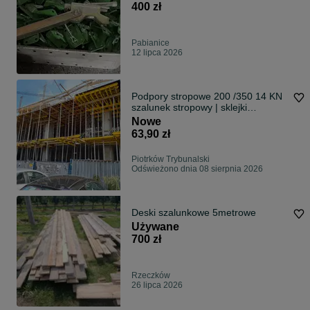
400 zł
Pabianice
12 lipca 2026
Podpory stropowe 200 /350 14 KN
szalunek stropowy | sklejki
szalunkowe | płyty szalunkowe Peri
Nowe
Doka Hunnebeck Ulma KBS |
63,90 zł
Najlepsze oferty | TOP
Piotrków Trybunalski
Odświeżono dnia 08 sierpnia 2026
Deski szalunkowe 5metrowe
Używane
700 zł
Rzeczków
26 lipca 2026