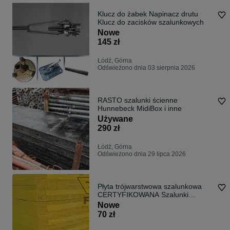
Klucz do żabek Napinacz drutu
Klucz do zacisków szalunkowych
Nowe
145 zł
Łódź, Górna
Odświeżono dnia 03 sierpnia 2026
RASTO szalunki ścienne
Hunnebeck MidiBox i inne
Używane
290 zł
Łódź, Górna
Odświeżono dnia 29 lipca 2026
Płyta trójwarstwowa szalunkowa
CERTYFIKOWANA Szalunki
Stemple
Nowe
70 zł