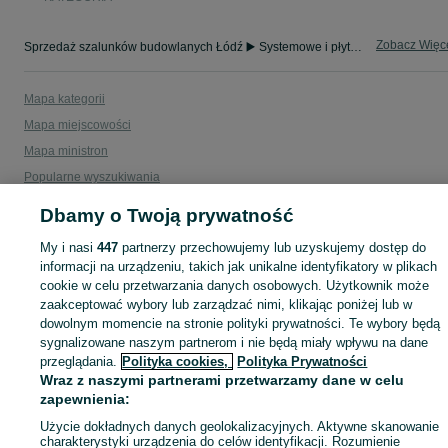
Zobacz Więc
Sprzedaż szalunków budowlanych Łódź ▶️ Systemowe i płytowe do betonu w atrakcyjnych cenach ✅ Szeroki wybór ✌ Sprawdź oferty i kupuj na OLX.pl!
Mapa kategorii
Mapa miejscowości
Mapa ministron
Popularne wyszukiwania
Dbamy o Twoją prywatność
My i nasi
447
partnerzy przechowujemy lub uzyskujemy dostęp do
informacji na urządzeniu, takich jak unikalne identyfikatory w plikach
cookie w celu przetwarzania danych osobowych. Użytkownik może
zaakceptować wybory lub zarządzać nimi, klikając poniżej lub w
dowolnym momencie na stronie polityki prywatności. Te wybory będą
sygnalizowane naszym partnerom i nie będą miały wpływu na dane
przeglądania.
Polityka cookies,
Polityka Prywatności
Wraz z naszymi partnerami przetwarzamy dane w celu
zapewnienia:
Użycie dokładnych danych geolokalizacyjnych. Aktywne skanowanie
charakterystyki urządzenia do celów identyfikacji. Rozumienie