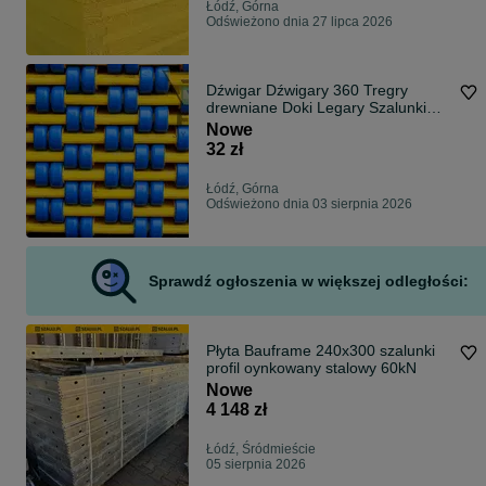
Łódź, Górna
Odświeżono dnia 27 lipca 2026
Dźwigar Dźwigary 360 Tregry
drewniane Doki Legary Szalunki
stropowe
Nowe
32 zł
Łódź, Górna
Odświeżono dnia 03 sierpnia 2026
Sprawdź ogłoszenia w większej odległości:
Płyta Bauframe 240x300 szalunki
profil oynkowany stalowy 60kN
Nowe
4 148 zł
Łódź, Śródmieście
05 sierpnia 2026