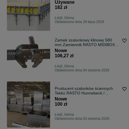
Używane
182 zł
Łódź, Górna
Odświeżono dnia 29 lipca 2026
Zamek szalunkowy klinowy 580
mm Zamiennik RASTO MIDIBOX
BAUFRAME PRIMO
Nowe
106,27 zł
Łódź, Górna
Odświeżono dnia 04 sierpnia 2026
Producent szalunków ściennych
Tekko RASTO Hunnebeck /
szalunki KBS TOP
Nowe
100 zł
Łódź, Górna
Odświeżono dnia 03 sierpnia 2026