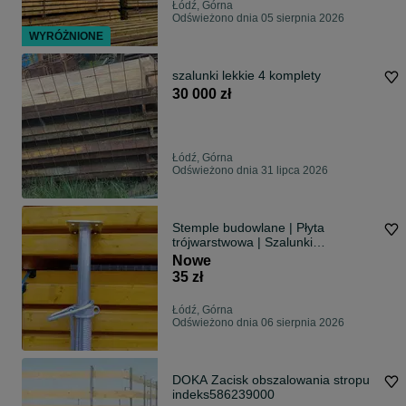
Łódź, Górna
Odświeżono dnia 05 sierpnia 2026
WYRÓŻNIONE
szalunki lekkie 4 komplety
30 000 zł
Łódź, Górna
Odświeżono dnia 31 lipca 2026
Stemple budowlane | Płyta
trójwarstwowa | Szalunki
budowlane | Podpory stropowe |
Nowe
Sklejka Szalunkowa | Szalunki
35 zł
stropowe |Szalunki ścienne
Łódź, Górna
Odświeżono dnia 06 sierpnia 2026
DOKA Zacisk obszalowania stropu
indeks586239000