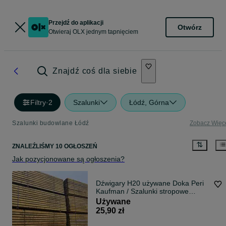
Przejdź do aplikacji
Otwórz
Otwieraj OLX jednym tapnięciem
Znajdź coś dla siebie
Filtry
·
2
Szalunki
Łódź, Górna
Szalunki budowlane Łódź
Zobacz Więc
ZNALEŹLIŚMY 10 OGŁOSZEŃ
Jak pozycjonowane są ogłoszenia?
Dźwigary H20 używane Doka Peri
Kaufman / Szalunki stropowe
używane / NAJLEPSZE CENY !
Używane
25,90 zł