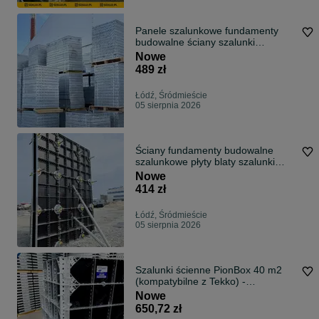
Panele szalunkowe fundamenty
budowalne ściany szalunki
BAUTEKK 40kN
Nowe
489 zł
Łódź, Śródmieście
05 sierpnia 2026
Ściany fundamenty budowalne
szalunkowe płyty blaty szalunki
40kN
Nowe
414 zł
Łódź, Śródmieście
05 sierpnia 2026
Szalunki ścienne PionBox 40 m2
(kompatybilne z Tekko) -
PRODUCENT NOWE
Nowe
650,72 zł