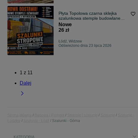
Płyta Topolowa czarna sklejka
szalunkowa stemple budowlane
podpory budowlane Głowica
Nowe
krzyżowa Trójnogi Korony stojak
26 zł
STEMPLE BUDOWLANE Szalunki
Łódź, Widzew
Odświeżono dnia 23 lipca 2026
1
z
11
Dalej
Strona główna
Budowa i Remont
Stemple i szalunki
Szalunki
Szalunki -
Łódzkie
Szalunki - Łódź
Szalunki - Górna
KATEGORIA