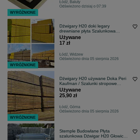
Łódź, Bałuty
Odświeżono dzisiaj o 07:39
WYRÓŻNIONE
Dźwigary H20 doki legary
drewniane płyta Szalunkowa
Stemple budowlane
Używane
17 zł
Łódź, Widzew
Odświeżono dnia 05 sierpnia 2026
WYRÓŻNIONE
Dźwigary H20 używane Doka Peri
Kaufman / Szalunki stropowe
używane / NAJLEPSZE CENY !
Używane
25,90 zł
Łódź, Górna
Odświeżono dnia 05 sierpnia 2026
WYRÓŻNIONE
Stemple Budowlane Płyta
szalunkowa Dźwigar H20 Głowica