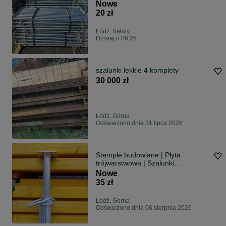
Trójnoga żabka Sklejka topolowa
Nowe
czarna Podpory stropowe Doki
20 zł
Szalunek stropowy Korona
budowlana
Łódź, Bałuty
Dzisiaj o 06:25
szalunki lekkie 4 komplety
30 000 zł
Łódź, Górna
Odświeżono dnia 31 lipca 2026
Stemple budowlane | Płyta
trójwarstwowa | Szalunki
budowlane | Podpory stropowe |
Nowe
Sklejka Szalunkowa | Szalunki
35 zł
stropowe |Szalunki ścienne
Łódź, Górna
Odświeżono dnia 06 sierpnia 2026