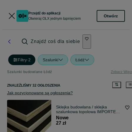
Przejdź do aplikacji
Otwórz
Otwieraj OLX jednym tapnięciem
Znajdź coś dla siebie
Filtry
·
2
Szalunki
Łódź
Szalunki budowlane Łódź
Zobacz Więc
ZNALEŹLIŚMY 32 OGŁOSZENIA
Jak pozycjonowane są ogłoszenia?
Sklejka budowlana / sklejka
szalunkowa topolowa IMPORTER
TOP OFERTA
Nowe
27 zł