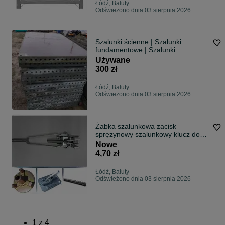
Łódź, Bałuty
Odświeżono dnia 03 sierpnia 2026
Szalunki ścienne | Szalunki
fundamentowe | Szalunki
budowlane | Szalunki stropowe |
Używane
Sklejka szalunkowa | ProSzalunek
300 zł
Łódź, Bałuty
Odświeżono dnia 03 sierpnia 2026
Żabka szalunkowa zacisk
sprężynowy szalunkowy klucz do
żabek zaciski
Nowe
4,70 zł
Łódź, Bałuty
Odświeżono dnia 03 sierpnia 2026
1
z
4