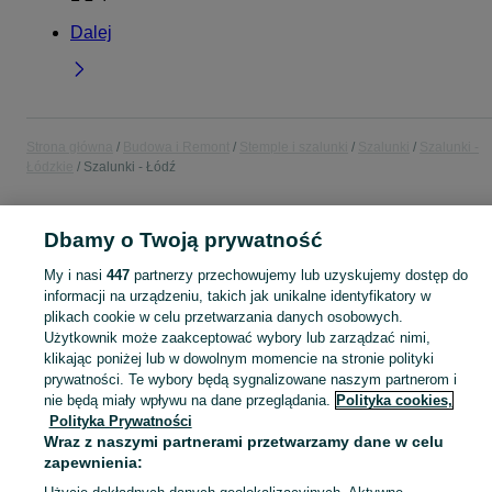
Dalej
Strona główna
Budowa i Remont
Stemple i szalunki
Szalunki
Szalunki -
Łódzkie
Szalunki - Łódź
POLSKA » ŁÓDZKIE » ŁÓDŹ
Dbamy o Twoją prywatność
My i nasi
447
partnerzy przechowujemy lub uzyskujemy dostęp do
KATEGORIA
informacji na urządzeniu, takich jak unikalne identyfikatory w
plikach cookie w celu przetwarzania danych osobowych.
Użytkownik może zaakceptować wybory lub zarządzać nimi,
Zobacz Więc
Sprzedaż szalunków budowlanych Łódź ▶️ Systemowe i płytowe do betonu w atrakcyjnych cenach ✅ Szeroki wybór ✌ Sprawdź oferty i kupuj na OLX.pl!
klikając poniżej lub w dowolnym momencie na stronie polityki
prywatności. Te wybory będą sygnalizowane naszym partnerom i
Mapa kategorii
nie będą miały wpływu na dane przeglądania.
Polityka cookies,
Polityka Prywatności
Mapa miejscowości
Wraz z naszymi partnerami przetwarzamy dane w celu
Mapa ministron
zapewnienia:
Popularne wyszukiwania