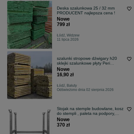
Deska szalunkowa 25 / 32 mm
PRODUCENT najlepsza cena !
Nowe
799 zł
Łódź, Widzew
11 lipca 2026
szalunki stropowe dźwigary h20
sklejki szalunkowe płyty Peri
stemple budowlane NAJTANIEJ
Nowe
16,90 zł
Łódź, Bałuty
Odświeżono dnia 02 sierpnia 2026
Stojak na stemple budowlane, kosz
do stempli , paleta na podpory,
szalunki stropowe dźwigar H20
Nowe
płyta szalunkowa
370 zł