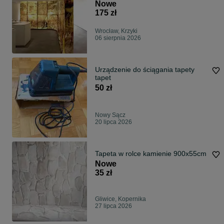
305x122x0,2 cm
Nowe
175 zł
Wrocław, Krzyki
06 sierpnia 2026
Urządzenie do ściągania tapety
tapet
50 zł
Nowy Sącz
20 lipca 2026
Tapeta w rolce kamienie 900x55cm
Nowe
35 zł
Gliwice, Kopernika
27 lipca 2026