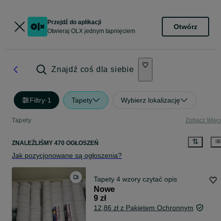
Przejdź do aplikacji
Otwórz
Otwieraj OLX jednym tapnięciem
Znajdź coś dla siebie
Filtry
·
1
Tapety
Wybierz lokalizację
Tapety
Zobacz Więc
ZNALEŹLIŚMY 470 OGŁOSZEŃ
Jak pozycjonowane są ogłoszenia?
Tapety 4 wzory czytać opis
Nowe
9 zł
12,86 zł z Pakietem Ochronnym