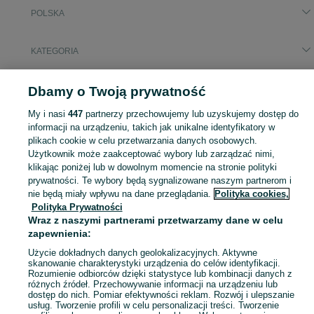
POLSKA
KATEGORIA
Popularne wyszukiwania
Dbamy o Twoją prywatność
tapeta dziecięca
tapeta versace
tapety
tapeta
tapeta cegła
My i nasi
447
partnerzy przechowujemy lub uzyskujemy dostęp do
tapeta winylowa
informacji na urządzeniu, takich jak unikalne identyfikatory w
plikach cookie w celu przetwarzania danych osobowych.
Użytkownik może zaakceptować wybory lub zarządzać nimi,
Zobacz Więc
Sprzedaż tapet ściennych w Polsce ▶️ Winylowe, flizelinowe i papierowe ✅ Szeroki wybór w atrakcyjnych cenach ✌ Sprawdź oferty i kupuj tanio na OLX.pl!
klikając poniżej lub w dowolnym momencie na stronie polityki
prywatności. Te wybory będą sygnalizowane naszym partnerom i
nie będą miały wpływu na dane przeglądania.
Polityka cookies,
Mapa kategorii
Polityka Prywatności
Mapa miejscowości
Wraz z naszymi partnerami przetwarzamy dane w celu
Mapa ministron
zapewnienia:
Popularne wyszukiwania
Użycie dokładnych danych geolokalizacyjnych. Aktywne
skanowanie charakterystyki urządzenia do celów identyfikacji.
Rozumienie odbiorców dzięki statystyce lub kombinacji danych z
różnych źródeł. Przechowywanie informacji na urządzeniu lub
dostęp do nich. Pomiar efektywności reklam. Rozwój i ulepszanie
usług. Tworzenie profili w celu personalizacji treści. Tworzenie