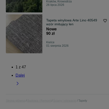
Kraków, Krowodrza
26 lipca 2026
Tapeta winylowa Arte Lino 40549
wzór imitujący len
Nowe
90 zł
Kielce
01 sierpnia 2026
1
z
47
Dalej
Strona główna
Budowa i Remont
Ściany i elewacje
Tapety