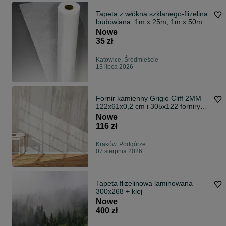
Tapeta z włókna szklanego-flizelina
budowlana. 1m x 25m, 1m x 50m .
Nowe
35 zł
Katowice, Śródmieście
13 lipca 2026
Fornir kamienny Grigio Cliff 2MM
122x61x0,2 cm i 305x122 forniry
tapety kamienne kamień dekoracja
Nowe
116 zł
Kraków, Podgórze
07 sierpnia 2026
Tapeta flizelinowa laminowana
300x268 + klej
Nowe
400 zł