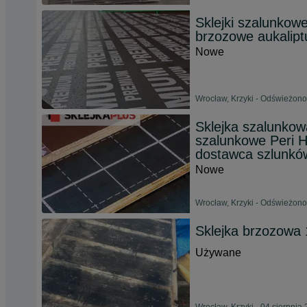
Sklejki szalunkowe
brzozowe aukalip
Nowe
Wrocław, Krzyki - Odświeżono
Sklejka szalunkow
szalunkowe Peri HI
dostawca szlunkó
Nowe
Wrocław, Krzyki - Odświeżono
Sklejka brzozow
Używane