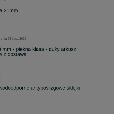
 2026
wa 21mm
 dnia 28 lipca 2026
18 mm - piękna klasa - duży arkusz
w z dostawą
26
wodoodporne antypoślizgowe sklejki