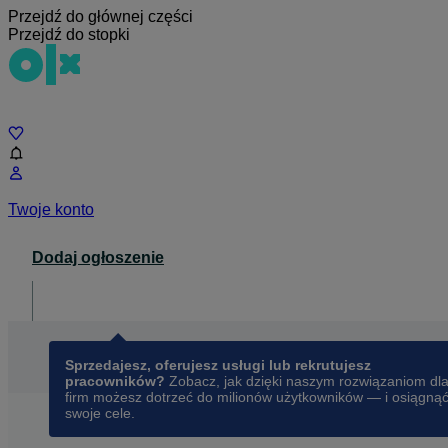
Przejdź do głównej części
Przejdź do stopki
Czat
Twoje konto
Dodaj ogłoszenie
Dla biznesu
opens in a new tab
Sprzedajesz, oferujesz usługi lub rekrutujesz
pracowników?
Zobacz, jak dzięki naszym rozwiązaniom dl
firm możesz dotrzeć do milionów użytkowników — i osiągną
swoje cele.