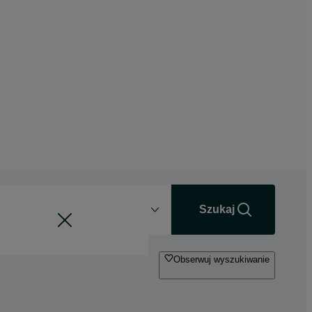
Odległość
+0 km
Szukaj
Obserwuj wyszukiwanie