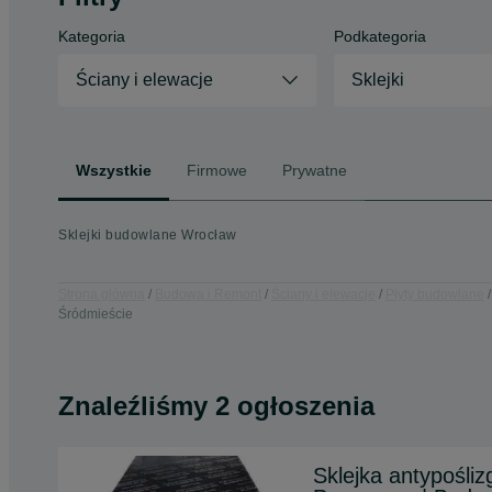
Kategoria
Podkategoria
Ściany i elewacje
Sklejki
Wszystkie
Firmowe
Prywatne
Sklejki budowlane Wrocław
Strona główna
Budowa i Remont
Ściany i elewacje
Płyty budowlane
Śródmieście
Znaleźliśmy 2 ogłoszenia
Sklejka antypośli