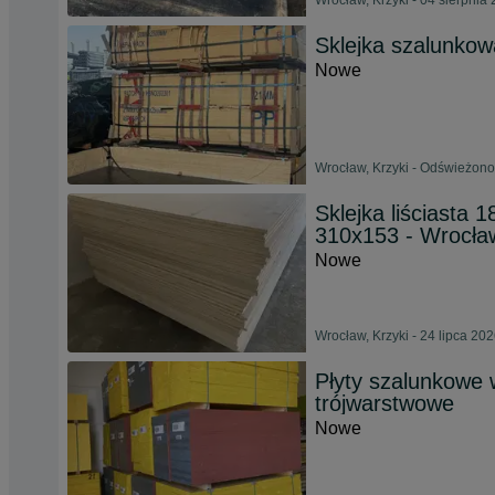
Wrocław, Krzyki - 04 sierpnia
Sklejka szalunko
Nowe
Wrocław, Krzyki - Odświeżono
Sklejka liściasta 
310x153 - Wrocła
Nowe
Wrocław, Krzyki - 24 lipca 20
Płyty szalunkowe 
trójwarstwowe
Nowe