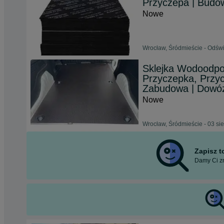
Przyczepa | Budo
Nowe
Wrocław, Śródmieście - Odświ
Sklejka Wodoodpo
Przyczepka, Przyc
Zabudowa | Dowóz
Nowe
Wrocław, Śródmieście - 03 si
Zapisz 
Damy Ci zn