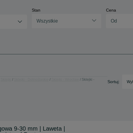
Stan
Cena
Wszystkie
Sklejki
Sklejki - Dolnośląskie
Sklejki - Wrocław
Sklejki -
Sortuj:
Wyb
zgowa 9-30 mm | Laweta |