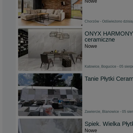
Nowe
Chorzów - Odświeżono dzisiaj
ONYX HARMONY 6
ceramiczne
Nowe
Katowice, Bogucice - 05 sier
Tanie Płytki Cera
Zawiercie, Blanowice - 05 sie
Spiek. Wielka Pły
Nowe