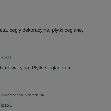
ęta, cegły dekoracyjne, płytki ceglane,
 o 08:22
gła elewacyjna, Płytki Ceglane na
y
 Odświeżono dnia 05 sierpnia 2026
60x120