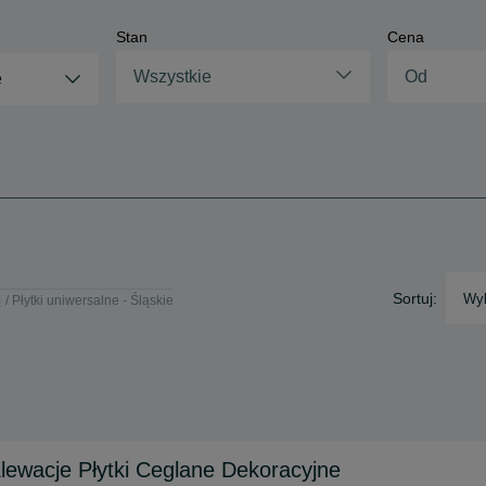
Stan
Cena
Wszystkie
e
Sortuj:
Wyb
e
Płytki uniwersalne - Śląskie
lewacje Płytki Ceglane Dekoracyjne