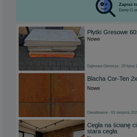
Zapisz 
Damy Ci zn
Płytki Gresowe 6
Nowe
Dąbrowa Górnicza - 20 lipca 
Blacha Cor-Ten 2
Nowe
Gierałtowice - 03 sierpnia 20
Cegła na ścianę ci
stara cegła