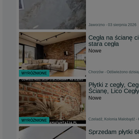
Jaworzno - 03 sierpnia 2026
Cegła na ścianę ci
stara cegła
Nowe
Chorzów - Odświeżono dzisiaj
WYRÓŻNIONE
Płytki z cegły, Ce
Ścianę, Lico Cegł
Nowe
Czeladź, Kolonia Małobądź -
WYRÓŻNIONE
Sprzedam płytki 