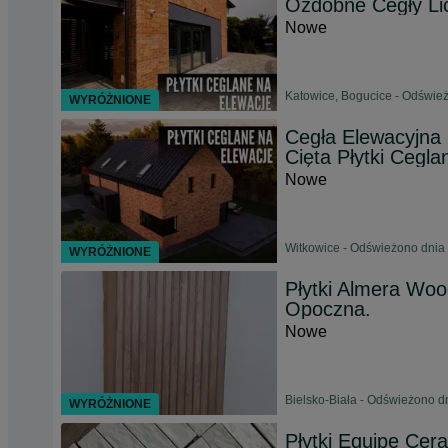
Ozdobne Cegły Li
Nowe
Katowice, Bogucice - Odśwież
WYRÓŻNIONE
Cegła Elewacyjna
Cięta Płytki Cegla
Nowe
Witkowice - Odświeżono dnia 
WYRÓŻNIONE
Płytki Almera Woo
Opoczna.
Nowe
Bielsko-Biała - Odświeżono d
WYRÓŻNIONE
Płytki Equipe Cera