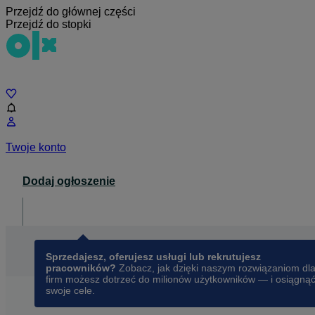
Przejdź do głównej części
Przejdź do stopki
Czat
Twoje konto
Dodaj ogłoszenie
Dla biznesu
opens in a new tab
Sprzedajesz, oferujesz usługi lub rekrutujesz
pracowników?
Zobacz, jak dzięki naszym rozwiązaniom dl
firm możesz dotrzeć do milionów użytkowników — i osiągną
swoje cele.