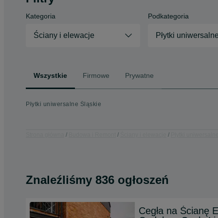
Kategoria
Podkategoria
Ściany i elewacje
Płytki uniwersaln
Wszystkie
Firmowe
Prywatne
Płytki uniwersalne Śląskie
Strona główna
Budowa i Remont
Ściany i elewacje
Płytki uniwersaln
Znaleźliśmy 836 ogłoszeń
Cegła na Ścianę E