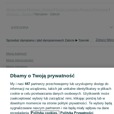
Strona główna
Budowa i Remont
Ściany i elewacje
Izolacje
Styropian
Styropian - Śląskie
Styropian - Zabrze
KATEGORIA
Zobacz Więc
Sprzedaż styropianu i płyt styropianowych Zabrze ▶️ Szeroki wybór produktów ✅ Nowe i używane w atrakcyjnych cenach ✌ Sprawdź oferty na OLX.pl!
Mapa kategorii
Mapa miejscowości
Mapa ministron
Popularne wyszukiwania
Dbamy o Twoją prywatność
My i nasi
447
partnerzy przechowujemy lub uzyskujemy dostęp do
informacji na urządzeniu, takich jak unikalne identyfikatory w plikach
cookie w celu przetwarzania danych osobowych. Użytkownik może
zaakceptować wybory lub zarządzać nimi, klikając poniżej lub w
dowolnym momencie na stronie polityki prywatności. Te wybory będą
sygnalizowane naszym partnerom i nie będą miały wpływu na dane
przeglądania.
Polityka cookies,
Polityka Prywatności