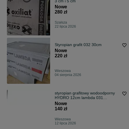
3 cm i 5 cm
Nowe
280 zł
Szałsza
22 lipca 2026
Styropian grafit 032 30cm
Nowe
220 zł
Wieszowa
04 sierpnia 2026
styropian grafitowy wodoodporny
HYDRO 12cm lambda 031
Swisspor
Nowe
140 zł
Wieszowa
12 lipca 2026