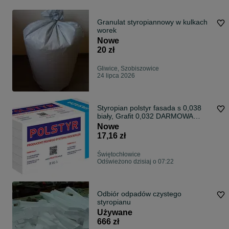
Granulat styropiannowy w kulkach
worek
Nowe
20 zł
Gliwice, Szobiszowice
24 lipca 2026
Styropian polstyr fasada s 0,038
biały, Grafit 0,032 DARMOWA
dostawa różne rodzaje
Nowe
17,16 zł
Świętochłowice
Odświeżono dzisiaj o 07:22
Odbiór odpadów czystego
styropianu
Używane
666 zł