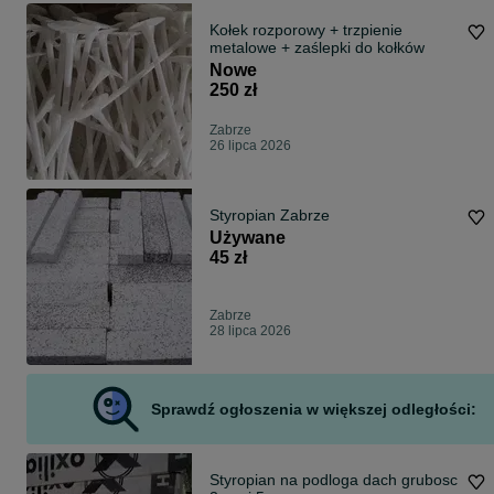
Kołek rozporowy + trzpienie
metalowe + zaślepki do kołków
Nowe
250 zł
Zabrze
26 lipca 2026
Styropian Zabrze
Używane
45 zł
Zabrze
28 lipca 2026
Sprawdź ogłoszenia w większej odległości:
Styropian na podloga dach grubosc