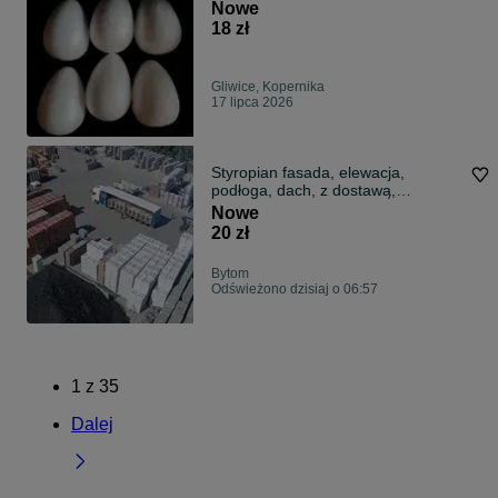
Nowe
18 zł
Gliwice, Kopernika
17 lipca 2026
Styropian fasada, elewacja,
podłoga, dach, z dostawą,
steropian, EPS
Nowe
20 zł
Bytom
Odświeżono dzisiaj o 06:57
1
z
35
Dalej