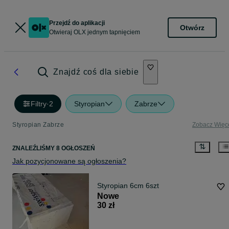
Przejdź do aplikacji
Otwórz
Otwieraj OLX jednym tapnięciem
Znajdź coś dla siebie
Filtry
·
2
Styropian
Zabrze
Styropian Zabrze
Zobacz Więc
ZNALEŹLIŚMY 8 OGŁOSZEŃ
Jak pozycjonowane są ogłoszenia?
Styropian 6cm 6szt
Nowe
30 zł