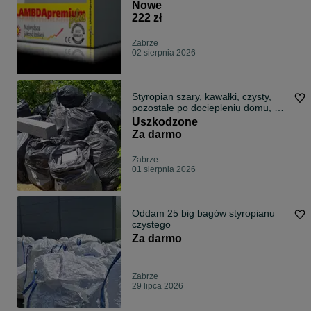
Nowe
222 zł
Zabrze
02 sierpnia 2026
Styropian szary, kawałki, czysty,
pozostałe po dociepleniu domu, 24
worki 100 litrowe - za darmo.
Uszkodzone
Za darmo
Zabrze
01 sierpnia 2026
Oddam 25 big bagów styropianu
czystego
Za darmo
Zabrze
29 lipca 2026