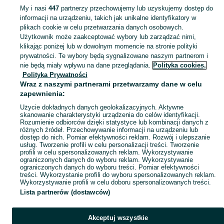
My i nasi
447
partnerzy przechowujemy lub uzyskujemy dostęp do
informacji na urządzeniu, takich jak unikalne identyfikatory w
KATEGORIA
plikach cookie w celu przetwarzania danych osobowych.
Użytkownik może zaakceptować wybory lub zarządzać nimi,
Zobacz Więc
Sprzedaż styropianu i płyt styropianowych Jaworze ▶️ Szeroki wybór produktów ✅ Nowe i używane w atrakcyjnych cenach ✌ Sprawdź oferty na OLX.pl!
klikając poniżej lub w dowolnym momencie na stronie polityki
prywatności. Te wybory będą sygnalizowane naszym partnerom i
nie będą miały wpływu na dane przeglądania.
Polityka cookies,
Mapa kategorii
Polityka Prywatności
Mapa miejscowości
Wraz z naszymi partnerami przetwarzamy dane w celu
zapewnienia:
Mapa ministron
Użycie dokładnych danych geolokalizacyjnych. Aktywne
Popularne wyszukiwania
skanowanie charakterystyki urządzenia do celów identyfikacji.
Rozumienie odbiorców dzięki statystyce lub kombinacji danych z
różnych źródeł. Przechowywanie informacji na urządzeniu lub
dostęp do nich. Pomiar efektywności reklam. Rozwój i ulepszanie
usług. Tworzenie profili w celu personalizacji treści. Tworzenie
profili w celu spersonalizowanych reklam. Wykorzystywanie
ograniczonych danych do wyboru reklam. Wykorzystywanie
ograniczonych danych do wyboru treści. Pomiar efektywności
treści. Wykorzystanie profili do wyboru spersonalizowanych reklam.
Wykorzystywanie profili w celu doboru spersonalizowanych treści.
Lista partnerów (dostawców)
Akceptuj wszystkie