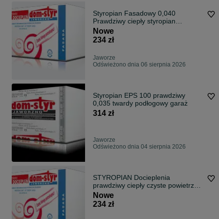
Styropian Fasadowy 0,040
Prawdziwy ciepły styropian
Fasadowy
Nowe
234 zł
Jaworze
Odświeżono dnia 06 sierpnia 2026
Styropian EPS 100 prawdziwy
0,035 twardy podłogowy garaż
314 zł
Jaworze
Odświeżono dnia 04 sierpnia 2026
STYROPIAN Docieplenia
prawdziwy ciepły czyste powietrze
0,040 fasada
Nowe
234 zł