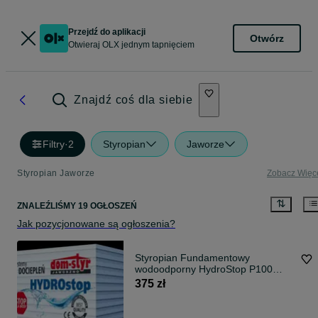
Przejdź do aplikacji
Otwórz
Otwieraj OLX jednym tapnięciem
Znajdź coś dla siebie
Filtry
·
2
Styropian
Jaworze
Styropian Jaworze
Zobacz Więc
ZNALEŹLIŚMY 19 OGŁOSZEŃ
Jak pozycjonowane są ogłoszenia?
Styropian Fundamentowy
wodoodporny HydroStop P100
płyta fundament każda grubość w 3
375 zł
dni