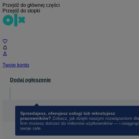
Przejdź do głównej części
Przejdź do stopki
Czat
Twoje konto
Dodaj ogłoszenie
Dla biznesu
opens in a new tab
Sprzedajesz, oferujesz usługi lub rekrutujesz
pracowników?
Zobacz, jak dzięki naszym rozwiązaniom dl
firm możesz dotrzeć do milionów użytkowników — i osiągną
swoje cele.