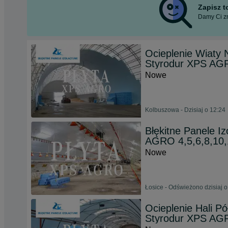
Zapisz 
Damy Ci zn
Ocieplenie Wiaty 
Styrodur XPS A
Nowe
Kolbuszowa - Dzisiaj o 12:24
Błękitne Panele I
AGRO 4,5,6,8,10,
Nowe
Łosice - Odświeżono dzisiaj o
Ocieplenie Hali Pó
Styrodur XPS A