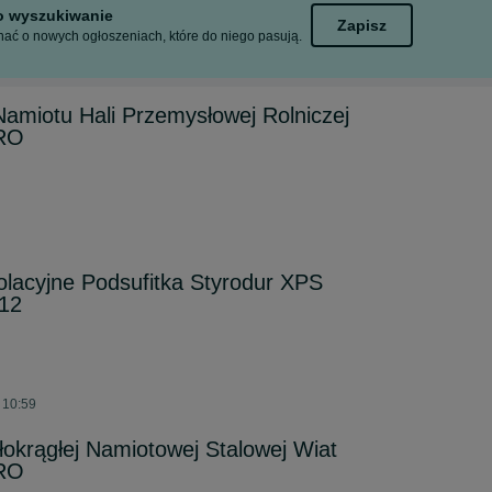
to wyszukiwanie
Zapisz
ać o nowych ogłoszeniach, które do niego pasują.
Namiotu Hali Przemysłowej Rolniczej
GRO
zolacyjne Podsufitka Styrodur XPS
12
 10:59
łokrągłej Namiotowej Stalowej Wiat
GRO