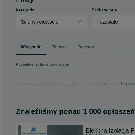
Kategoria
Podkategoria
Ściany i elewacje
Pozostałe
Wszystkie
Firmowe
Prywatne
Pozostałe izolacje budowlane
Strona główna
Budowa i Remont
Ściany i elewacje
Izolacje
Pozosta
Znaleźliśmy
ponad
1 000 ogłoszeń
Błękitna Izolacja