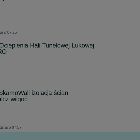
aj o 07:25
 Ocieplenia Hali Tunelowej Łukowej
GRO
 SkamoWall izolacja ścian
lcz wilgoć
isiaj o 07:57