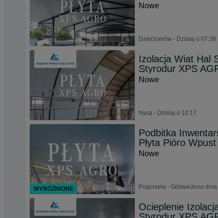
Nowe
Dzierżoniów - Dzisiaj o 07:38
Izolacja Wiat Hal
Styrodur XPS A
Nowe
Nysa - Dzisiaj o 10:17
Podbitka Inwentar
Płyta Pióro Wpus
Nowe
Pogorzela - Odświeżono dnia 
WYRÓŻNIONE
Ocieplenie Izolac
Styrodur XPS A