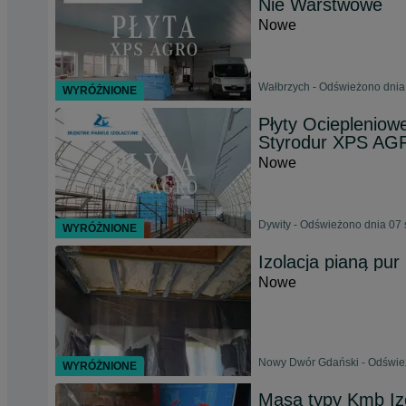
Nie Warstwowe
Nowe
Wałbrzych - Odświeżono dnia
WYRÓŻNIONE
Płyty Ocieplenio
Styrodur XPS A
Nowe
Dywity - Odświeżono dnia 07 
WYRÓŻNIONE
Izolacja pianą pur
Nowe
Nowy Dwór Gdański - Odśwież
WYRÓŻNIONE
Masa typy Kmb Iz