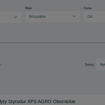
Stan
Cena
Wszystkie
Sortuj:
Wyb
łe
 Płyty Styrodur XPS AGRO Obornickie