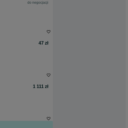
do negocjacji
47 zł
1 111 zł