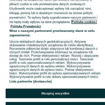
plikach cookie w celu przetwarzania danych osobowych.
Zobacz Więc
Sprzedaż desek elewacyjnych Zachodniopomorskie ▶️ Szeroki wybór produktów ✅ Nowe i używane w atrakcyjnych cenach ✌ Sprawdź oferty i kupuj tanio na OLX.pl!
Użytkownik może zaakceptować wybory lub zarządzać nimi,
klikając poniżej lub w dowolnym momencie na stronie polityki
prywatności. Te wybory będą sygnalizowane naszym partnerom i
Mapa kategorii
nie będą miały wpływu na dane przeglądania.
Polityka cookies,
Mapa miejscowości
Polityka Prywatności
Wraz z naszymi partnerami przetwarzamy dane w celu
Mapa ministron
zapewnienia:
Popularne wyszukiwania
Użycie dokładnych danych geolokalizacyjnych. Aktywne
skanowanie charakterystyki urządzenia do celów identyfikacji.
Rozumienie odbiorców dzięki statystyce lub kombinacji danych z
różnych źródeł. Przechowywanie informacji na urządzeniu lub
dostęp do nich. Pomiar efektywności reklam. Rozwój i ulepszanie
usług. Tworzenie profili w celu personalizacji treści. Tworzenie
profili w celu spersonalizowanych reklam. Wykorzystywanie
ograniczonych danych do wyboru reklam. Wykorzystywanie
ograniczonych danych do wyboru treści. Pomiar efektywności
treści. Wykorzystanie profili do wyboru spersonalizowanych reklam.
Wykorzystywanie profili w celu doboru spersonalizowanych treści.
Lista partnerów (dostawców)
Akceptuj wszystkie