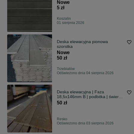
Nowe
5 zł
Koszalin
01 sierpnia 2026
Deska elewacyjna pionowa
szorstka
Nowe
50 zł
Trzebiatów
Odświeżono dnia 04 sierpnia 2026
Deska elewacyjna | Faza
18,5x146mm B | podbitka | świerk
skandynawski
50 zł
Resko
Odświeżono dnia 03 sierpnia 2026