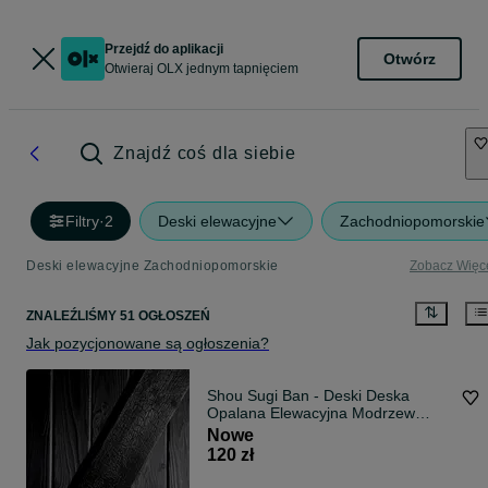
Przejdź do aplikacji
Otwórz
Otwieraj OLX jednym tapnięciem
Znajdź coś dla siebie
Filtry
·
2
Deski elewacyjne
Zachodniopomorskie
Deski elewacyjne Zachodniopomorskie
Zobacz Więc
ZNALEŹLIŚMY 51 OGŁOSZEŃ
Jak pozycjonowane są ogłoszenia?
Shou Sugi Ban - Deski Deska
Opalana Elewacyjna Modrzew
Świerk Sosna
Nowe
120 zł