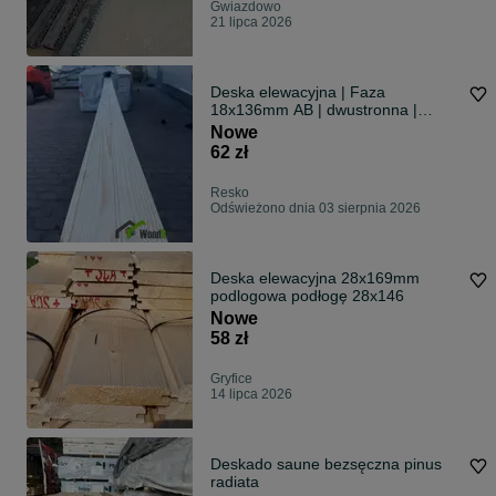
Gwiazdowo
21 lipca 2026
Deska elewacyjna | Faza
18x136mm AB | dwustronna |
świerk skandynawski
Nowe
62 zł
Resko
Odświeżono dnia 03 sierpnia 2026
Deska elewacyjna 28x169mm
podlogowa podłogę 28x146
Nowe
58 zł
Gryfice
14 lipca 2026
Deskado saune bezsęczna pinus
radiata