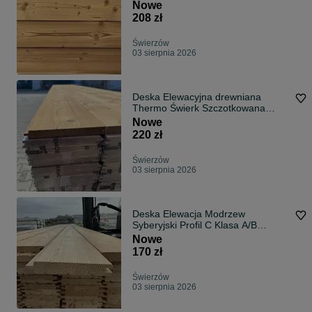
20x140mm C3
Nowe
208 zł
Świerzów
03 sierpnia 2026
Deska Elewacyjna drewniana
Thermo Świerk Szczotkowana
20x185mm C15
Nowe
220 zł
Świerzów
03 sierpnia 2026
Deska Elewacja Modrzew
Syberyjski Profil C Klasa A/B
21x143mm
Nowe
170 zł
Świerzów
03 sierpnia 2026