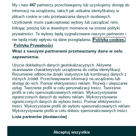
My i nasi
447
partnerzy przechowujemy lub uzyskujemy dostęp do
informacji na urządzeniu, takich jak unikalne identyfikatory w
KATEGORIA
plikach cookie w celu przetwarzania danych osobowych.
Użytkownik może zaakceptować wybory lub zarządzać nimi,
Zobacz Więc
Sprzedaż desek elewacyjnych Świerzów ▶️ Szeroki wybór produktów ✅ Nowe i używane w atrakcyjnych cenach ✌ Sprawdź oferty i kupuj tanio na OLX.pl!
klikając poniżej lub w dowolnym momencie na stronie polityki
prywatności. Te wybory będą sygnalizowane naszym partnerom i
nie będą miały wpływu na dane przeglądania.
Polityka cookies,
Mapa kategorii
Polityka Prywatności
Mapa miejscowości
Wraz z naszymi partnerami przetwarzamy dane w celu
zapewnienia:
Mapa ministron
Użycie dokładnych danych geolokalizacyjnych. Aktywne
Popularne wyszukiwania
skanowanie charakterystyki urządzenia do celów identyfikacji.
Rozumienie odbiorców dzięki statystyce lub kombinacji danych z
różnych źródeł. Przechowywanie informacji na urządzeniu lub
dostęp do nich. Pomiar efektywności reklam. Rozwój i ulepszanie
usług. Tworzenie profili w celu personalizacji treści. Tworzenie
profili w celu spersonalizowanych reklam. Wykorzystywanie
ograniczonych danych do wyboru reklam. Wykorzystywanie
ograniczonych danych do wyboru treści. Pomiar efektywności
treści. Wykorzystanie profili do wyboru spersonalizowanych reklam.
Wykorzystywanie profili w celu doboru spersonalizowanych treści.
Lista partnerów (dostawców)
Akceptuj wszystkie