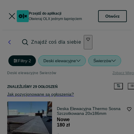
Przejdź do aplikacji
Otwórz
Otwieraj OLX jednym tapnięciem
Znajdź coś dla siebie
Filtry
·
2
Deski elewacyjne
Świerzów
Deski elewacyjne Świerzów
Zobacz Więc
ZNALEŹLIŚMY 29 OGŁOSZEŃ
Jak pozycjonowane są ogłoszenia?
Deska Elewacyjna Thermo Sosna
Szczotkowana 20x186mm
Nowe
180 zł