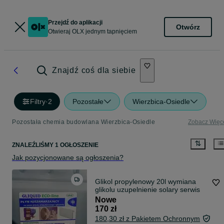
Przejdź do aplikacji
Otwórz
Otwieraj OLX jednym tapnięciem
Znajdź coś dla siebie
Filtry
·
2
Pozostałe
Wierzbica-Osiedle
Pozostała chemia budowlana Wierzbica-Osiedle
Zobacz Więc
ZNALEŹLIŚMY 1 OGŁOSZENIE
Jak pozycjonowane są ogłoszenia?
Glikol propylenowy 20l wymiana
glikolu uzupelnienie solary serwis
Nowe
170 zł
180,30 zł z Pakietem Ochronnym