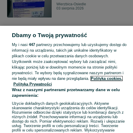
Wierzbica-Osiedle
03 sierpnia 2026
1
z
1
Dbamy o Twoją prywatność
My i nasi
447
partnerzy przechowujemy lub uzyskujemy dostęp do
informacji na urządzeniu, takich jak unikalne identyfikatory w
Strona główna
Budowa i Remont
Ściany i elewacje
Chemia budowlana
plikach cookie w celu przetwarzania danych osobowych.
Pozostałe
Pozostałe - Lubelskie
Pozostałe - Wierzbica-Osiedle
Użytkownik może zaakceptować wybory lub zarządzać nimi,
klikając poniżej lub w dowolnym momencie na stronie polityki
prywatności. Te wybory będą sygnalizowane naszym partnerom i
KATEGORIA
nie będą miały wpływu na dane przeglądania.
Polityka cookies,
Polityka Prywatności
Wraz z naszymi partnerami przetwarzamy dane w celu
Zobacz Więc
Sprzedaż pozostałej chemii budowlanej Wierzbica-Osiedle ▶️ Szeroki wybór produktów ✅ Hurtowo i detalicznie w atrakcyjnych cenach ✌ Sprawdź oferty na OLX.pl!
zapewnienia:
Użycie dokładnych danych geolokalizacyjnych. Aktywne
Mapa kategorii
skanowanie charakterystyki urządzenia do celów identyfikacji.
Rozumienie odbiorców dzięki statystyce lub kombinacji danych z
Mapa miejscowości
różnych źródeł. Przechowywanie informacji na urządzeniu lub
dostęp do nich. Pomiar efektywności reklam. Rozwój i ulepszanie
Mapa ministron
usług. Tworzenie profili w celu personalizacji treści. Tworzenie
Popularne wyszukiwania
profili w celu spersonalizowanych reklam. Wykorzystywanie