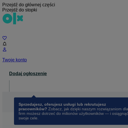
Przejdź do głównej części
Przejdź do stopki
Czat
Twoje konto
Dodaj ogłoszenie
Dla biznesu
opens in a new tab
Sprzedajesz, oferujesz usługi lub rekrutujesz
pracowników?
Zobacz, jak dzięki naszym rozwiązaniom dl
firm możesz dotrzeć do milionów użytkowników — i osiągną
swoje cele.