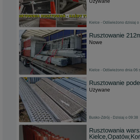
Używane
Kielce - Odświeżono dzisiaj o
Rusztowanie 212m
Nowe
Kielce - Odświeżono dnia 06 
Rusztowanie pode
Używane
Busko-Zdrój - Dzisiaj o 09:38
Rusztowania wars
Kielce,Opatów,Ko