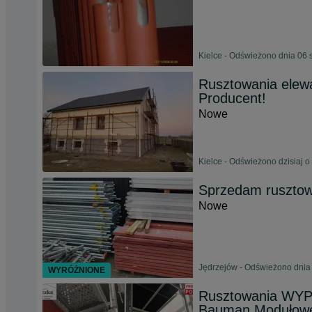
Kielce - Odświeżono dnia 06 
Rusztowania ele
Producent!
Nowe
Kielce - Odświeżono dzisiaj o
Sprzedam rusztow
Nowe
Jędrzejów - Odświeżono dnia 
WYRÓŻNIONE
Rusztowania WY
Bauman Modułowe