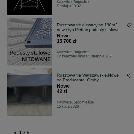
Katowice, Bogucice
Dzisiaj o 13:32
Rusztowanie elewacyjne 190m2
nowe typ Plettac podesty stalowe
nitowane
Nowe
15 700 zł
Katowice, Bogucice
Odświeżono dnia 05 sierpnia 2026
Rusztowania Warszawskie.Nowe
od Producenta. Gruby
Kielich.Transport
Nowe
42 zł
Katowice, Śródmieście
15 lipca 2026
1
z
6