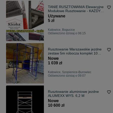
TANIE RUSZTOWANIA Elewacyjne
Modułowe Rusztowanie - KAŻDY
TYP - Plettac Baumann Rux Bosta -
Używane
Hurtownia
5 zł
Katowice, Bogucice
Odświeżono dzisiaj o 06:15
Rusztowanie Warszawskie jezdne
zestaw 5m robocza komplet 10
ramek
Nowe
1 039 zł
Katowice, Szopienice-Burowiec
Odświeżono dzisiaj o 09:07
Rusztowanie aluminiowe jezdne
ALUMEXX WYS. 6,2 M
Nowe
10 600 zł