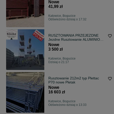
TRANSPORT
Nowe
41,99 zł
Katowice, Bogucice
Odświeżono dzisiaj o 17:32
RUSZTOWANIA PRZEJEZDNE
Jezdne Rusztowanie ALUMINIOWE
do 13m- Hurtownia
Nowe
3 500 zł
Katowice, Bogucice
Dzisiaj o 21:17
Rusztowanie 212m2 typ Plettac
P70 nowe Pletak
Nowe
16 603 zł
Katowice, Bogucice
Odświeżono dzisiaj o 13:33