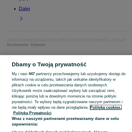
Dalej
Strona główna
Budowa i Remont
Rusztowania
Rusztowania - Śląskie
Rusztowania - Katowice
POLSKA » ŚLĄSKIE » KATOWICE
Dbamy o Twoją prywatność
My i nasi
447
partnerzy przechowujemy lub uzyskujemy dostęp do
KATEGORIA
informacji na urządzeniu, takich jak unikalne identyfikatory w
plikach cookie w celu przetwarzania danych osobowych.
Użytkownik może zaakceptować wybory lub zarządzać nimi,
Zobacz Więc
Sprzedaż rusztowań budowlanych Katowice ▶️ Szeroki wybór w różnych konfiguracjach ✅ Nowe i używane w atrakcyjnych cenach ✌ Sprawdź oferty na OLX.pl!
klikając poniżej lub w dowolnym momencie na stronie polityki
prywatności. Te wybory będą sygnalizowane naszym partnerom i
Mapa kategorii
nie będą miały wpływu na dane przeglądania.
Polityka cookies,
Polityka Prywatności
Mapa miejscowości
Wraz z naszymi partnerami przetwarzamy dane w celu
Mapa ministron
zapewnienia:
Popularne wyszukiwania