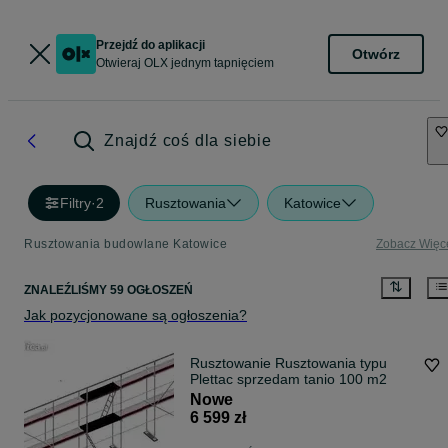
Przejdź do aplikacji
Otwórz
Otwieraj OLX jednym tapnięciem
Znajdź coś dla siebie
Filtry
·
2
Rusztowania
Katowice
Rusztowania budowlane Katowice
Zobacz Więc
ZNALEŹLIŚMY 59 OGŁOSZEŃ
Jak pozycjonowane są ogłoszenia?
Rusztowanie Rusztowania typu
Plettac sprzedam tanio 100 m2
Nowe
6 599 zł