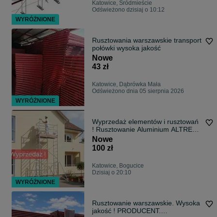
Katowice, Śródmieście
Odświeżono dzisiaj o 10:12
WYRÓŻNIONE
Rusztowania warszawskie transport
połówki wysoka jakość
Nowe
43 zł
Katowice, Dąbrówka Mała
Odświeżono dnia 05 sierpnia 2026
WYRÓŻNIONE
Wyprzedaż elementów i rusztowań
! Rusztowanie Aluminium ALTREX
FARAONE AKSO CAGCSAN
Nowe
gotowe Wieże i Elementy
100 zł
Katowice, Bogucice
Dzisiaj o 20:10
WYRÓŻNIONE
Rusztowanie warszawskie. Wysoka
jakość ! PRODUCENT.