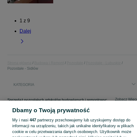
1
z
9
Dalej
Strona główna
Budowa i Remont
Pozostałe
Pozostałe - Lubuskie
Pozostałe - Sidłów
KATEGORIA
Zobacz Więc
Sprzedaż pozostałych artykułów budowlanych i remontowych Sidłów ▶️ Szeroki wybór ✅ Nowe i używane w atrakcyjnych cenach ✌ Sprawdź oferty na OLX.pl!
Dbamy o Twoją prywatność
Mapa kategorii
My i nasi
447
partnerzy przechowujemy lub uzyskujemy dostęp do
Mapa miejscowości
informacji na urządzeniu, takich jak unikalne identyfikatory w plikach
cookie w celu przetwarzania danych osobowych. Użytkownik może
Mapa ministron