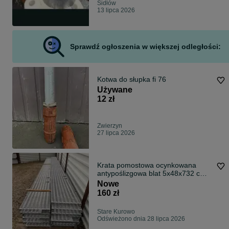
Sidłów
13 lipca 2026
Sprawdź ogłoszenia w większej odległości:
Kotwa do słupka fi 76
Używane
12 zł
Zwierzyn
27 lipca 2026
Krata pomostowa ocynkowana
antypoślizgowa blat 5x48x732 cm
7m
Nowe
160 zł
Stare Kurowo
Odświeżono dnia 28 lipca 2026