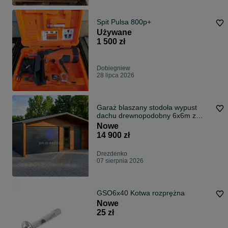
Spit Pulsa 800p+
Używane
1 500 zł
Dobiegniew
28 lipca 2026
Garaż blaszany stodoła wypust
dachu drewnopodobny 6x6m z
pomieszczeniem gospodarczym
Nowe
grafit schowek na budowe na
14 900 zł
wymiar
Drezdenko
07 sierpnia 2026
GSO6x40 Kotwa rozprężna
Nowe
25 zł