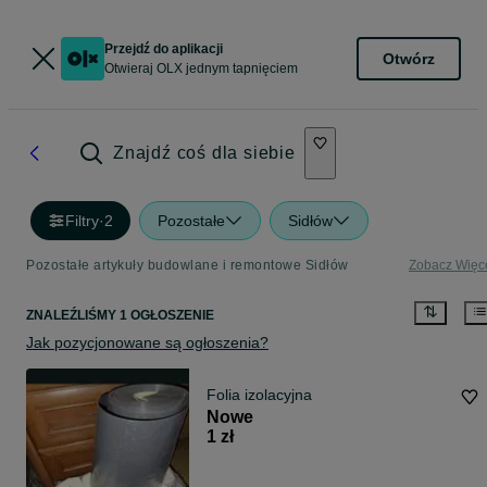
Przejdź do aplikacji
Otwórz
Otwieraj OLX jednym tapnięciem
Znajdź coś dla siebie
Filtry
·
2
Pozostałe
Sidłów
Pozostałe artykuły budowlane i remontowe Sidłów
Zobacz Więc
ZNALEŹLIŚMY 1 OGŁOSZENIE
Jak pozycjonowane są ogłoszenia?
Folia izolacyjna
Nowe
1 zł