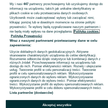
My i nasi
447
partnerzy przechowujemy lub uzyskujemy dostęp do
informacji na urządzeniu, takich jak unikalne identyfikatory w
KATEGORIA
plikach cookie w celu przetwarzania danych osobowych.
Użytkownik może zaakceptować wybory lub zarządzać nimi,
Zobacz Więc
Sprzedaż pozostałych artykułów budowlanych i remontowych Rzeszów ▶️ Szeroki wybór ✅ Nowe i używane w atrakcyjnych cenach ✌ Sprawdź oferty na OLX.pl!
klikając poniżej lub w dowolnym momencie na stronie polityki
prywatności. Te wybory będą sygnalizowane naszym partnerom i
nie będą miały wpływu na dane przeglądania.
Polityka cookies,
Mapa kategorii
Polityka Prywatności
Mapa miejscowości
Wraz z naszymi partnerami przetwarzamy dane w celu
zapewnienia:
Mapa ministron
Użycie dokładnych danych geolokalizacyjnych. Aktywne
Popularne wyszukiwania
skanowanie charakterystyki urządzenia do celów identyfikacji.
Rozumienie odbiorców dzięki statystyce lub kombinacji danych z
różnych źródeł. Przechowywanie informacji na urządzeniu lub
dostęp do nich. Pomiar efektywności reklam. Rozwój i ulepszanie
usług. Tworzenie profili w celu personalizacji treści. Tworzenie
profili w celu spersonalizowanych reklam. Wykorzystywanie
ograniczonych danych do wyboru reklam. Wykorzystywanie
ograniczonych danych do wyboru treści. Pomiar efektywności
treści. Wykorzystanie profili do wyboru spersonalizowanych reklam.
Wykorzystywanie profili w celu doboru spersonalizowanych treści.
Lista partnerów (dostawców)
Akceptuj wszystkie