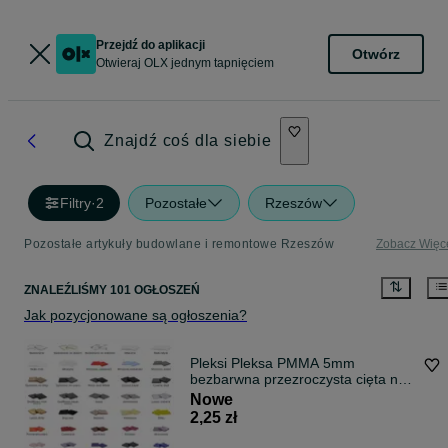
Przejdź do aplikacji
Otwórz
Otwieraj OLX jednym tapnięciem
Znajdź coś dla siebie
Filtry
·
2
Pozostałe
Rzeszów
Pozostałe artykuły budowlane i remontowe Rzeszów
Zobacz Więc
ZNALEŹLIŚMY 101 OGŁOSZEŃ
Jak pozycjonowane są ogłoszenia?
Pleksi Pleksa PMMA 5mm
bezbarwna przezroczysta cięta na
wymiar, szkło akrylowe
Nowe
2,25 zł