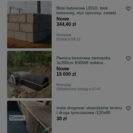
Bloki betonowe LEGO, blok
betonowy, mur oporowy, zasieki w
Rzeszowie
Nowe
344,40 zł
Rzeszów
Dzisiaj o 09:12
Piwnica betonowa ziemianka
3x350cm B30W8 solidna
konstrukcja schody
Nowe
15 000 zł
Rzeszów
Odświeżono dzisiaj o 07:47
mata drogowa/ utwardzenie terenu
/ droga tymczasowa /120x80
30 zł