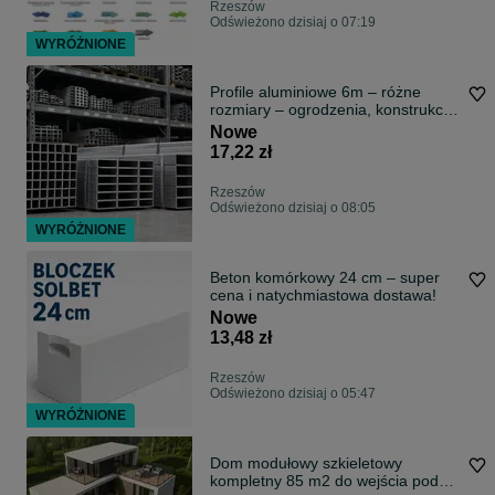
Rzeszów
Odświeżono dzisiaj o 07:19
WYRÓŻNIONE
Profile aluminiowe 6m – różne
rozmiary – ogrodzenia, konstrukcje,
regały, meble
Nowe
17,22 zł
Rzeszów
Odświeżono dzisiaj o 08:05
WYRÓŻNIONE
Beton komórkowy 24 cm – super
cena i natychmiastowa dostawa!
Nowe
13,48 zł
Rzeszów
Odświeżono dzisiaj o 05:47
WYRÓŻNIONE
Dom modułowy szkieletowy
kompletny 85 m2 do wejścia pod