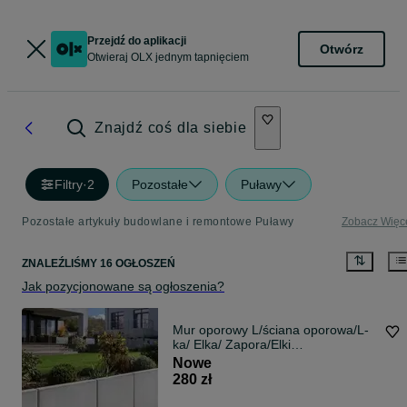
Przejdź do aplikacji
Otwórz
Otwieraj OLX jednym tapnięciem
Znajdź coś dla siebie
Filtry
·
2
Pozostałe
Puławy
Pozostałe artykuły budowlane i remontowe Puławy
Zobacz Więc
ZNALEŹLIŚMY 16 OGŁOSZEŃ
Jak pozycjonowane są ogłoszenia?
Mur oporowy L/ściana oporowa/L-
ka/ Elka/ Zapora/Elki
oporowe/Murek
Nowe
280 zł