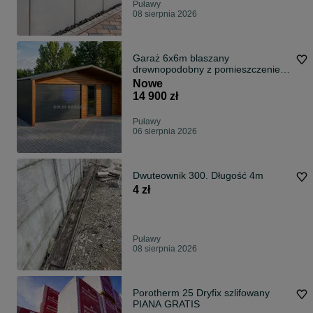
Puławy
08 sierpnia 2026
Garaż 6x6m blaszany
drewnopodobny z pomieszczeniem
gospodarczym na rąbek akrylowy
Nowe
grafit schowek budowa garaz
14 900 zł
Puławy
06 sierpnia 2026
Dwuteownik 300. Długość 4m
4 zł
Puławy
08 sierpnia 2026
Porotherm 25 Dryfix szlifowany
PIANA GRATIS