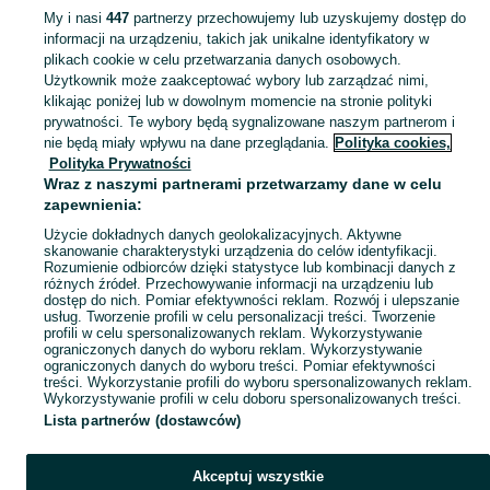
My i nasi
447
partnerzy przechowujemy lub uzyskujemy dostęp do
informacji na urządzeniu, takich jak unikalne identyfikatory w
KATEGORIA
plikach cookie w celu przetwarzania danych osobowych.
Użytkownik może zaakceptować wybory lub zarządzać nimi,
Zobacz Więc
Sprzedaż pozostałych artykułów budowlanych i remontowych Puławy ▶️ Szeroki wybór ✅ Nowe i używane w atrakcyjnych cenach ✌ Sprawdź oferty na OLX.pl!
klikając poniżej lub w dowolnym momencie na stronie polityki
prywatności. Te wybory będą sygnalizowane naszym partnerom i
nie będą miały wpływu na dane przeglądania.
Polityka cookies,
Mapa kategorii
Polityka Prywatności
Mapa miejscowości
Wraz z naszymi partnerami przetwarzamy dane w celu
zapewnienia:
Mapa ministron
Użycie dokładnych danych geolokalizacyjnych. Aktywne
Popularne wyszukiwania
skanowanie charakterystyki urządzenia do celów identyfikacji.
Rozumienie odbiorców dzięki statystyce lub kombinacji danych z
różnych źródeł. Przechowywanie informacji na urządzeniu lub
dostęp do nich. Pomiar efektywności reklam. Rozwój i ulepszanie
usług. Tworzenie profili w celu personalizacji treści. Tworzenie
profili w celu spersonalizowanych reklam. Wykorzystywanie
ograniczonych danych do wyboru reklam. Wykorzystywanie
ograniczonych danych do wyboru treści. Pomiar efektywności
treści. Wykorzystanie profili do wyboru spersonalizowanych reklam.
Wykorzystywanie profili w celu doboru spersonalizowanych treści.
Lista partnerów (dostawców)
Akceptuj wszystkie