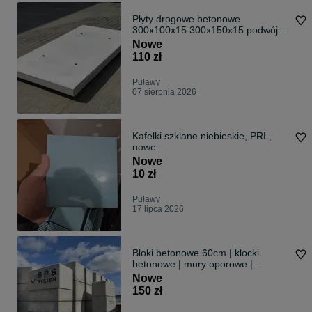
Płyty drogowe betonowe
300x100x15 300x150x15 podwójne
zbrojenie
Nowe
110 zł
Puławy
07 sierpnia 2026
Kafelki szklane niebieskie, PRL,
nowe.
Nowe
10 zł
Puławy
17 lipca 2026
Bloki betonowe 60cm | klocki
betonowe | mury oporowe |
rolnictwo
Nowe
150 zł