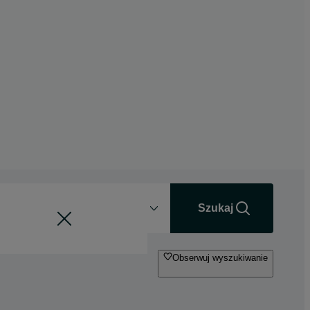
Odległość
+0 km
Szukaj
Obserwuj wyszukiwanie