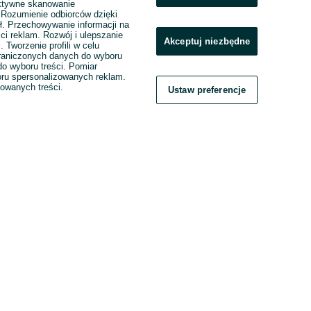
ktywne skanowanie
. Rozumienie odbiorców dzięki
ł. Przechowywanie informacji na
ci reklam. Rozwój i ulepszanie
Akceptuj niezbędne
. Tworzenie profili w celu
raniczonych danych do wyboru
o wyboru treści. Pomiar
boru spersonalizowanych reklam.
zowanych treści.
Ustaw preferencje