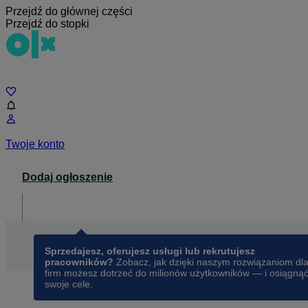
Przejdź do głównej części
Przejdź do stopki
Czat
Twoje konto
Dodaj ogłoszenie
Dla biznesu
opens in a new tab
Sprzedajesz, oferujesz usługi lub rekrutujesz
pracowników?
Zobacz, jak dzięki naszym rozwiązaniom dl
firm możesz dotrzeć do milionów użytkowników — i osiągną
swoje cele.