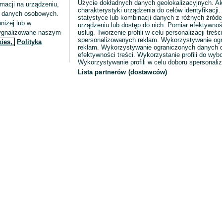
Użycie dokładnych danych geolokalizacyjnych. A
macji na urządzeniu,
charakterystyki urządzenia do celów identyfikacji
ia danych osobowych.
statystyce lub kombinacji danych z różnych źróde
niżej lub w
urządzeniu lub dostęp do nich. Pomiar efektywnoś
sygnalizowane naszym
usług. Tworzenie profili w celu personalizacji treści
spersonalizowanych reklam. Wykorzystywanie og
kies,
Polityka
reklam. Wykorzystywanie ograniczonych danych d
efektywności treści. Wykorzystanie profili do wy
Wykorzystywanie profili w celu doboru spersonali
Lista partnerów (dostawców)