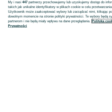
My i nasi
447
partnerzy przechowujemy lub uzyskujemy dostęp do infor
Oferta dla firm
takich jak unikalne identyfikatory w plikach cookie w celu przetwarzan
Blog
Użytkownik może zaakceptować wybory lub zarządzać nimi, klikając po
dowolnym momencie na stronie polityki prywatności. Te wybory będą 
Regulamin
partnerom i nie będą miały wpływu na dane przeglądania.
Polityka coo
Polityka prywatności
Prywatności
Reklama
Informacja o realizowanej strategii podatkowej
Ustawienia plików cookie
Zasady bezpieczeństwa
Mapa kategorii
Mapa miejscowości
Mapa ministron
Popularne wyszukiwania
Kariera
Pracodawcy na OLX
Jak działa OLX.pl