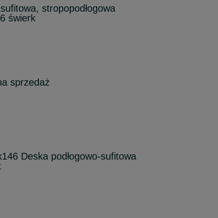
sufitowa, stropopodłogowa
6 świerk
na sprzedaż
6
x146 Deska podłogowo-sufitowa
k