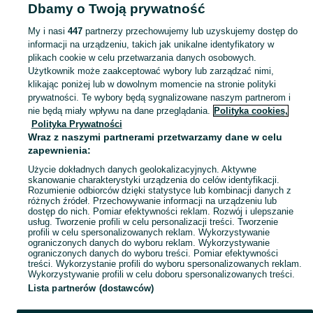
Popularne wyszukiwania
Dbamy o Twoją prywatność
płyty drogowe
palety plastikowe
My i nasi
447
partnerzy przechowujemy lub uzyskujemy dostęp do
informacji na urządzeniu, takich jak unikalne identyfikatory w
plikach cookie w celu przetwarzania danych osobowych.
Zobacz Więc
Sprzedaż płyt drogowych betonowych Pomorskie ▶️ Szeroki wybór produktów ✅ Nowe i używane w atrakcyjnych cenach ✌ Sprawdź oferty i kupuj na OLX.pl!
Użytkownik może zaakceptować wybory lub zarządzać nimi,
klikając poniżej lub w dowolnym momencie na stronie polityki
prywatności. Te wybory będą sygnalizowane naszym partnerom i
Mapa kategorii
nie będą miały wpływu na dane przeglądania.
Polityka cookies,
Mapa miejscowości
Polityka Prywatności
Wraz z naszymi partnerami przetwarzamy dane w celu
Mapa ministron
zapewnienia:
Popularne wyszukiwania
Użycie dokładnych danych geolokalizacyjnych. Aktywne
skanowanie charakterystyki urządzenia do celów identyfikacji.
Rozumienie odbiorców dzięki statystyce lub kombinacji danych z
różnych źródeł. Przechowywanie informacji na urządzeniu lub
dostęp do nich. Pomiar efektywności reklam. Rozwój i ulepszanie
usług. Tworzenie profili w celu personalizacji treści. Tworzenie
profili w celu spersonalizowanych reklam. Wykorzystywanie
ograniczonych danych do wyboru reklam. Wykorzystywanie
ograniczonych danych do wyboru treści. Pomiar efektywności
treści. Wykorzystanie profili do wyboru spersonalizowanych reklam.
Wykorzystywanie profili w celu doboru spersonalizowanych treści.
Lista partnerów (dostawców)