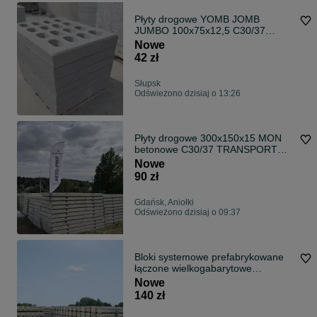
Płyty drogowe YOMB JOMB
JUMBO 100x75x12,5 C30/37
TRANSPORT
Nowe
42 zł
Słupsk
Odświeżono dzisiaj o 13:26
Płyty drogowe 300x150x15 MON
betonowe C30/37 TRANSPORT
HDS
Nowe
90 zł
Gdańsk, Aniołki
Odświeżono dzisiaj o 09:37
Bloki systemowe prefabrykowane
łączone wielkogabarytowe
60x60x60 120x60x60 180x60x60
Nowe
240x60x60 mur oporowy REI 240
140 zł