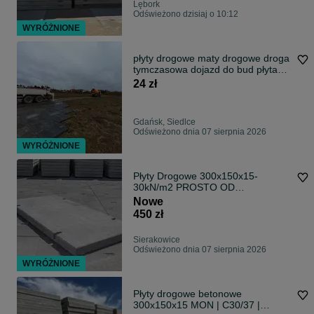
Lębork
Odświeżono dzisiaj o 10:12
WYRÓŻNIONE
płyty drogowe maty drogowe droga
tymczasowa dojazd do bud płyta
chodnikowa zabezpieczenie terenu
24 zł
droga dla paleciaka brak błota
Gdańsk, Siedlce
Odświeżono dnia 07 sierpnia 2026
WYRÓŻNIONE
Płyty Drogowe 300x150x15-
30kN/m2 PROSTO OD
PRODUCENTA!!!
Nowe
450 zł
Sierakowice
Odświeżono dnia 07 sierpnia 2026
WYRÓŻNIONE
Płyty drogowe betonowe
300x150x15 MON | C30/37 |