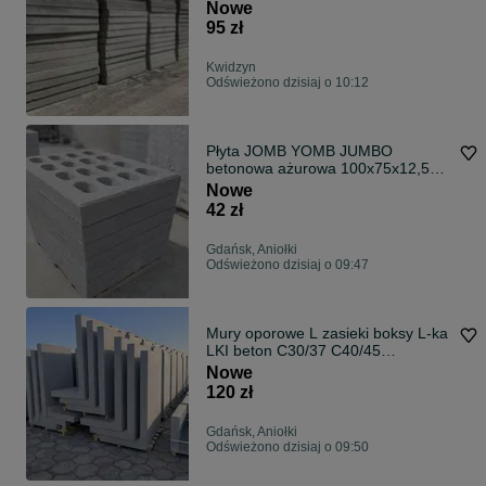
ZBROJONE | TRANSPORT
Nowe
95 zł
Kwidzyn
Odświeżono dzisiaj o 10:12
Płyta JOMB YOMB JUMBO
betonowa ażurowa 100x75x12,5
TRANSPORT
Nowe
42 zł
Gdańsk, Aniołki
Odświeżono dzisiaj o 09:47
Mury oporowe L zasieki boksy L-ka
LKI beton C30/37 C40/45
TRANSPORT
Nowe
120 zł
Gdańsk, Aniołki
Odświeżono dzisiaj o 09:50