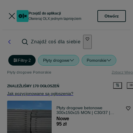
Przejdź do aplikacji
Otwórz
Otwieraj OLX jednym tapnięciem
Znajdź coś dla siebie
Filtry
·
2
Płyty drogowe
Pomorskie
Płyty drogowe Pomorskie
Zobacz Więc
ZNALEŹLIŚMY 170 OGŁOSZEŃ
Jak pozycjonowane są ogłoszenia?
Płyty drogowe betonowe
300x150x15 MON | C30/37 |
ZBROJONE | TRANSPORT
Nowe
95 zł