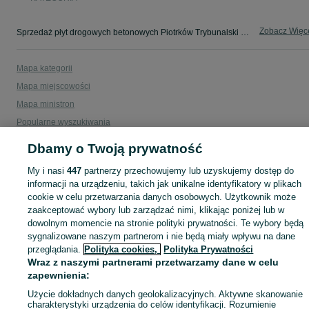
Zobacz Więc
Sprzedaż płyt drogowych betonowych Piotrków Trybunalski ▶️ Szeroki wybór produktów ✅ Nowe i używane w atrakcyjnych cenach ✌ Sprawdź oferty i kupuj na OLX.pl!
Mapa kategorii
Mapa miejscowości
Mapa ministron
Popularne wyszukiwania
Dbamy o Twoją prywatność
My i nasi
447
partnerzy przechowujemy lub uzyskujemy dostęp do
informacji na urządzeniu, takich jak unikalne identyfikatory w plikach
cookie w celu przetwarzania danych osobowych. Użytkownik może
zaakceptować wybory lub zarządzać nimi, klikając poniżej lub w
dowolnym momencie na stronie polityki prywatności. Te wybory będą
sygnalizowane naszym partnerom i nie będą miały wpływu na dane
przeglądania.
Polityka cookies,
Polityka Prywatności
Wraz z naszymi partnerami przetwarzamy dane w celu
zapewnienia:
Użycie dokładnych danych geolokalizacyjnych. Aktywne skanowanie
charakterystyki urządzenia do celów identyfikacji. Rozumienie