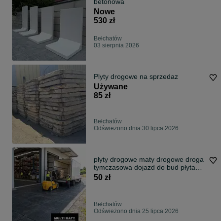
betonowa
Nowe
530 zł
Bełchatów
03 sierpnia 2026
Plyty drogowe na sprzedaz
Używane
85 zł
Bełchatów
Odświeżono dnia 30 lipca 2026
płyty drogowe maty drogowe droga
tymczasowa dojazd do bud płyta
chodnikowa zabezpieczenie terenu
50 zł
droga dla paleciaka brak błota
Bełchatów
Odświeżono dnia 25 lipca 2026