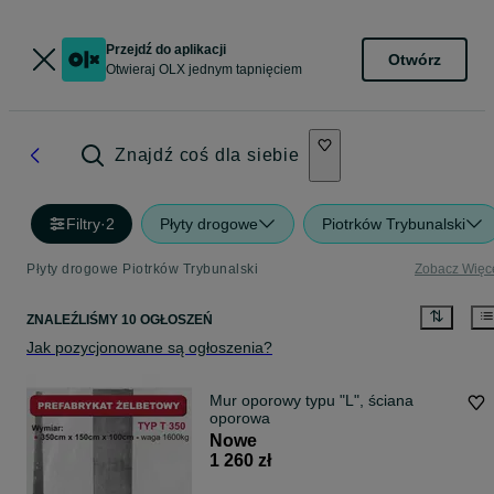
Przejdź do aplikacji
Otwórz
Otwieraj OLX jednym tapnięciem
Znajdź coś dla siebie
Filtry
·
2
Płyty drogowe
Piotrków Trybunalski
Płyty drogowe Piotrków Trybunalski
Zobacz Więc
ZNALEŹLIŚMY 10 OGŁOSZEŃ
Jak pozycjonowane są ogłoszenia?
Mur oporowy typu "L", ściana
oporowa
Nowe
1 260 zł