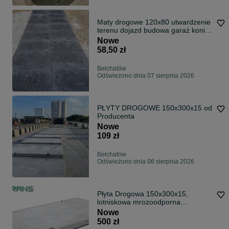
Maty drogowe 120x80 utwardzenie
terenu dojazd budowa garaż konie
Maty do stajni boksów padoków
Nowe
utwardzenie terenu antybłotne
58,50 zł
Bełchatów
Odświeżono dnia 07 sierpnia 2026
PŁYTY DROGOWE 150x300x15 od
Producenta
Nowe
109 zł
Bełchatów
Odświeżono dnia 06 sierpnia 2026
Płyta Drogowa 150x300x15,
lotniskowa mrozoodporna
C30/37/W8F150
Nowe
500 zł