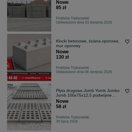
PIOTRKÓW TRYB.
Nowe
85 zł
Piotrków Trybunalski
Odświeżono dnia 03 sierpnia 2026
Klocki betonowe, ściana oporowa,
mur oporowy
Nowe
130 zł
Piotrków Trybunalski
Odświeżono dnia 06 sierpnia 2026
Płyta drogowa Jomb Yomb Jumbo
Jumb 100x75x12,5 podwójnie
zbrojona
Nowe
58 zł
Piotrków Trybunalski
30 lipca 2026