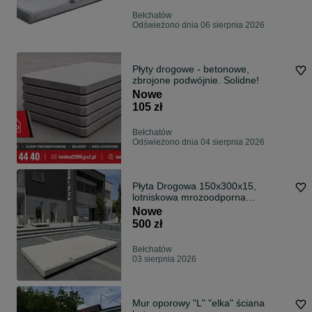
Bełchatów
Odświeżono dnia 06 sierpnia 2026
Płyty drogowe - betonowe,
zbrojone podwójnie. Solidne!
Nowe
105 zł
Bełchatów
Odświeżono dnia 04 sierpnia 2026
Płyta Drogowa 150x300x15,
lotniskowa mrozoodporna
C30/37/W8F150
Nowe
500 zł
Bełchatów
03 sierpnia 2026
Mur oporowy "L" "elka" ściana