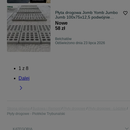
Płyta drogowa Jomb Yomb Jumbo
Jumb 100x75x12,5 podwójnie
zbrojona
Nowe
58 zł
Bełchatów
Odświeżono dnia 23 lipca 2026
1
z
8
Dalej
Strona główna
Budowa i Remont
Płyty drogowe
Płyty drogowe - Łódzkie
Płyty drogowe - Piotrków Trybunalski
KATEGORIA