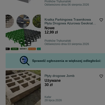
Piotrków Trybunalski
Odświeżono dnia 06 sierpnia 2026
Kratka Parkingowa Trawnikowa
Płyta Drogowa Ażurowa Geokrata
EkoKratka
Nowe
12,99 zł
Piotrków Trybunalski
Odświeżono dnia 03 sierpnia 2026
Sprawdź ogłoszenia w większej odległości:
Płyty drogowe Jomb
Używane
30 zł
Kafar
28 lipca 2026