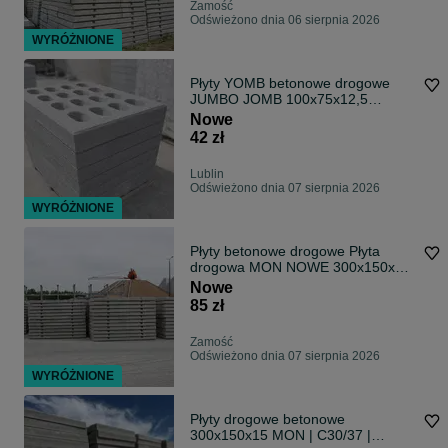
Zamość
Odświeżono dnia 06 sierpnia 2026
WYRÓŻNIONE
Płyty YOMB betonowe drogowe
JUMBO JOMB 100x75x12,5
C30/37 TRANSPORT
Nowe
42 zł
Lublin
Odświeżono dnia 07 sierpnia 2026
WYRÓŻNIONE
Płyty betonowe drogowe Płyta
drogowa MON NOWE 300x150x15
/18/20 cm
Nowe
85 zł
Zamość
Odświeżono dnia 07 sierpnia 2026
WYRÓŻNIONE
Płyty drogowe betonowe
300x150x15 MON | C30/37 |