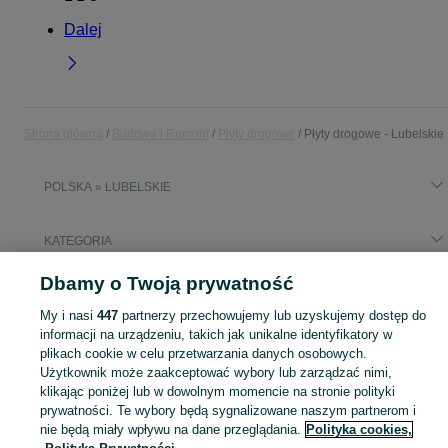
Dalej
Strona główna
Budowa i Remont
Płyty drogowe
Płyty drogowe - Lubelskie
POLSKA » LUBELSKIE
KATEGORIA
Dbamy o Twoją prywatność
Popularne wyszukiwania
plyty chodnikowe
My i nasi
447
partnerzy przechowujemy lub uzyskujemy dostęp do
informacji na urządzeniu, takich jak unikalne identyfikatory w
plikach cookie w celu przetwarzania danych osobowych.
Zobacz Więc
Sprzedaż płyt drogowych betonowych Lubelskie ▶️ Szeroki wybór produktów ✅ Nowe i używane w atrakcyjnych cenach ✌ Sprawdź oferty i kupuj na OLX.pl!
Użytkownik może zaakceptować wybory lub zarządzać nimi,
klikając poniżej lub w dowolnym momencie na stronie polityki
prywatności. Te wybory będą sygnalizowane naszym partnerom i
Mapa kategorii
nie będą miały wpływu na dane przeglądania.
Polityka cookies,