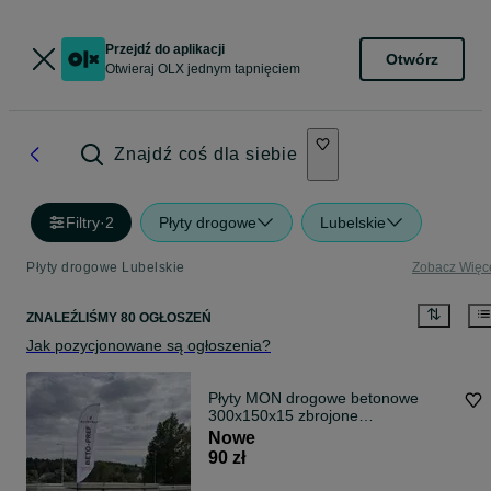
Przejdź do aplikacji
Otwórz
Otwieraj OLX jednym tapnięciem
Znajdź coś dla siebie
Filtry
·
2
Płyty drogowe
Lubelskie
Płyty drogowe Lubelskie
Zobacz Więc
ZNALEŹLIŚMY 80 OGŁOSZEŃ
Jak pozycjonowane są ogłoszenia?
Płyty MON drogowe betonowe
300x150x15 zbrojone
TRANSPORT
Nowe
90 zł