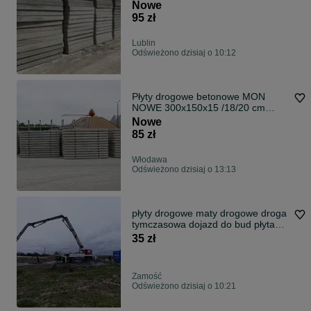
ZBROJONE | TRANSPORT
Nowe
95 zł
Lublin
Odświeżono dzisiaj o 10:12
Płyty drogowe betonowe MON
NOWE 300x150x15 /18/20 cm
Włodawa
Nowe
85 zł
Włodawa
Odświeżono dzisiaj o 13:13
płyty drogowe maty drogowe droga
tymczasowa dojazd do bud płyta
chodnikowa zabezpieczenie terenu
35 zł
droga dla paleciaka brak błota
Zamość
Odświeżono dzisiaj o 10:21