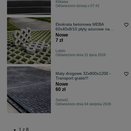
Klikawa
Odświeżono dzisiaj o 07:42
Ekokrata betonowa MEBA
60x40x8/10 płyty ażurowe na
podjazd
Nowe
7 zł
Lublin
Odświeżono dnia 31 lipca 2026
Maty drogowe 32x800x1200 -
Transport gratis!!!
Nowe
60 zł
Zamość
Odświeżono dnia 04 sierpnia 2026
1
z
8