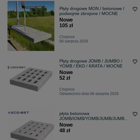
Płyty drogowe MON / betonowe /
podwojnie zbrojone / MOCNE
Nowe
105 zł
Chojnice
06 sierpnia 2026
Płyty drogowe JOMB / JUMBO /
YOMB / EKO / KRATA / MOCNE
Nowe
52 zł
Chojnice
Odświeżono dnia 06 sierpnia 2026
płyta betonowa
JOMB/IOMB/YOMB/JUMB/JUMBO/
YUMB 100x75x12,5
Nowe
48 zł