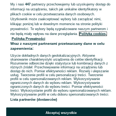
My i nasi
447
partnerzy przechowujemy lub uzyskujemy dostęp do
informacji na urządzeniu, takich jak unikalne identyfikatory w
KATEGORIA
plikach cookie w celu przetwarzania danych osobowych.
Użytkownik może zaakceptować wybory lub zarządzać nimi,
Zobacz Więc
Sprzedaż płyt drogowych betonowych Chojnice ▶️ Szeroki wybór produktów ✅ Nowe i używane w atrakcyjnych cenach ✌ Sprawdź oferty i kupuj na OLX.pl!
klikając poniżej lub w dowolnym momencie na stronie polityki
prywatności. Te wybory będą sygnalizowane naszym partnerom i
nie będą miały wpływu na dane przeglądania.
Polityka cookies,
Mapa kategorii
Polityka Prywatności
Mapa miejscowości
Wraz z naszymi partnerami przetwarzamy dane w celu
zapewnienia:
Mapa ministron
Użycie dokładnych danych geolokalizacyjnych. Aktywne
Popularne wyszukiwania
skanowanie charakterystyki urządzenia do celów identyfikacji.
Rozumienie odbiorców dzięki statystyce lub kombinacji danych z
różnych źródeł. Przechowywanie informacji na urządzeniu lub
dostęp do nich. Pomiar efektywności reklam. Rozwój i ulepszanie
usług. Tworzenie profili w celu personalizacji treści. Tworzenie
profili w celu spersonalizowanych reklam. Wykorzystywanie
ograniczonych danych do wyboru reklam. Wykorzystywanie
ograniczonych danych do wyboru treści. Pomiar efektywności
treści. Wykorzystanie profili do wyboru spersonalizowanych reklam.
Wykorzystywanie profili w celu doboru spersonalizowanych treści.
Lista partnerów (dostawców)
Akceptuj wszystkie