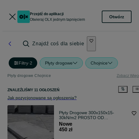
Przejdź do aplikacji
Otwórz
Otwieraj OLX jednym tapnięciem
Znajdź coś dla siebie
Filtry
·
2
Płyty drogowe
Chojnice
Płyty drogowe Chojnice
Zobacz Więc
ZNALEŹLIŚMY 11 OGŁOSZEŃ
Jak pozycjonowane są ogłoszenia?
Płyty Drogowe 300x150x15-
30kN/m2 PROSTO OD
PRODUCENTA!!!
Nowe
450 zł