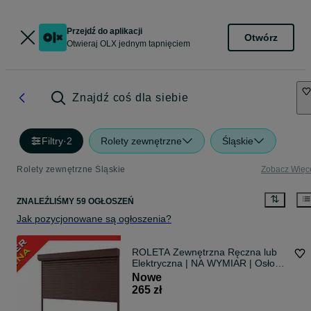
Przejdź do aplikacji
Otwórz
Otwieraj OLX jednym tapnięciem
Znajdź coś dla siebie
Filtry
·
2
Rolety zewnętrzne
Śląskie
Rolety zewnętrzne Śląskie
Zobacz Więc
ZNALEŹLIŚMY 59 OGŁOSZEŃ
Jak pozycjonowane są ogłoszenia?
ROLETA Zewnętrzna Ręczna lub
Elektryczna | NA WYMIAR | Osłony
Rolety Zewnętrze na Okno Osłona
Nowe
Przeciwsłoneczne
265 zł