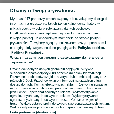
POLSKA » ŚLĄSKIE
Dbamy o Twoją prywatność
My i nasi
447
partnerzy przechowujemy lub uzyskujemy dostęp do
KATEGORIA
informacji na urządzeniu, takich jak unikalne identyfikatory w
plikach cookie w celu przetwarzania danych osobowych.
Użytkownik może zaakceptować wybory lub zarządzać nimi,
Zobacz Więc
Sprzedaż rolet zewnętrznych Śląskie ▶️ Duży wybór rolet natynkowych, na wymiar, antywłamaniowych i elektrycznych ✅ Sprawdź oferty i kupuj na OLX.pl!
klikając poniżej lub w dowolnym momencie na stronie polityki
prywatności. Te wybory będą sygnalizowane naszym partnerom i
nie będą miały wpływu na dane przeglądania.
Polityka cookies,
Mapa kategorii
Polityka Prywatności
Mapa miejscowości
Wraz z naszymi partnerami przetwarzamy dane w celu
zapewnienia:
Mapa ministron
Użycie dokładnych danych geolokalizacyjnych. Aktywne
Popularne wyszukiwania
skanowanie charakterystyki urządzenia do celów identyfikacji.
Rozumienie odbiorców dzięki statystyce lub kombinacji danych z
różnych źródeł. Przechowywanie informacji na urządzeniu lub
dostęp do nich. Pomiar efektywności reklam. Rozwój i ulepszanie
usług. Tworzenie profili w celu personalizacji treści. Tworzenie
profili w celu spersonalizowanych reklam. Wykorzystywanie
ograniczonych danych do wyboru reklam. Wykorzystywanie
ograniczonych danych do wyboru treści. Pomiar efektywności
treści. Wykorzystanie profili do wyboru spersonalizowanych reklam.
Wykorzystywanie profili w celu doboru spersonalizowanych treści.
Lista partnerów (dostawców)