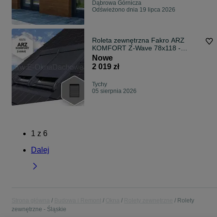
Dąbrowa Górnicza
Odświeżono dnia 19 lipca 2026
Roleta zewnętrzna Fakro ARZ
KOMFORT Z-Wave 78x118 -
ELEKTRYCZNA
Nowe
2 019 zł
Tychy
05 sierpnia 2026
1
z
6
Dalej
Strona główna
Budowa i Remont
Okna
Rolety zewnętrzne
Rolety
zewnętrzne - Śląskie