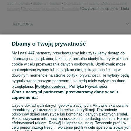
Strona główna
Budowa i Remont
Oczyszczalnie i szamba
Oczyszczalnie
ścieków
Oczyszczalnie ścieków - Pomorskie
Oczyszczalnie ścieków - Linia
KATEGORIA
Zobacz Więc
Sprzedaż oczyszczalni ścieków Linia ▶️ Szeroki wybór produktów ✅ Nowe i używane w atrakcyjnych cenach ✌ Sprawdź oferty i kupuj tanio na OLX.pl!
Dbamy o Twoją prywatność
My i nasi
447
partnerzy przechowujemy lub uzyskujemy dostęp do
Mapa kategorii
informacji na urządzeniu, takich jak unikalne identyfikatory w plikach
Mapa miejscowości
cookie w celu przetwarzania danych osobowych. Użytkownik może
Mapa ministron
zaakceptować wybory lub zarządzać nimi, klikając poniżej lub w
dowolnym momencie na stronie polityki prywatności. Te wybory będą
Popularne wyszukiwania
sygnalizowane naszym partnerom i nie będą miały wpływu na dane
przeglądania.
Polityka cookies,
Polityka Prywatności
Wraz z naszymi partnerami przetwarzamy dane w celu
zapewnienia:
Użycie dokładnych danych geolokalizacyjnych. Aktywne skanowanie
charakterystyki urządzenia do celów identyfikacji. Rozumienie
odbiorców dzięki statystyce lub kombinacji danych z różnych źródeł.
Przechowywanie informacji na urządzeniu lub dostęp do nich. Pomiar
efektywności reklam. Rozwój i ulepszanie usług. Tworzenie profili w
celu personalizacji treści. Tworzenie profili w celu spersonalizowanych