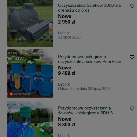
Oczyszczalnia Ścieków 3000l na
drenażu do 6 os
Nowe
2 950 zł
Lębork
31 lipca 2026
Przydomowa biologiczna
oczyszczalnia ścieków PuerFlow 6
osób
Nowe
9 499 zł
Lębork
Odświeżono dnia 29 lipca 2026
Przydomowa oczyszczalnia
ścieków - biologiczna BDH 6
Nowe
8 300 zł
Lębork