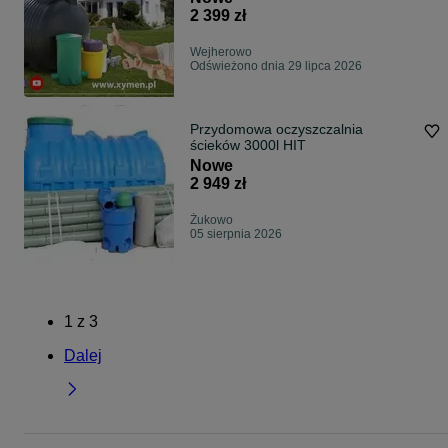
2 399 zł
Wejherowo
Odświeżono dnia 29 lipca 2026
Przydomowa oczyszczalnia
ścieków 3000l HIT
Nowe
2 949 zł
Żukowo
05 sierpnia 2026
1
z
3
Dalej