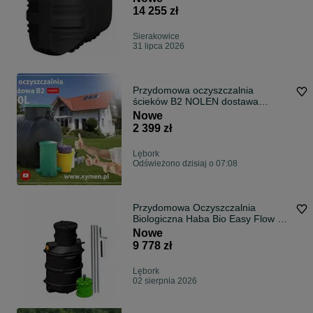
14 255 zł
Sierakowice
31 lipca 2026
Przydomowa oczyszczalnia
ścieków B2 NOLEN dostawa
GRATIS
Nowe
2 399 zł
Lębork
Odświeżono dzisiaj o 07:08
Przydomowa Oczyszczalnia
Biologiczna Haba Bio Easy Flow do
4 oso
Nowe
9 778 zł
Lębork
02 sierpnia 2026