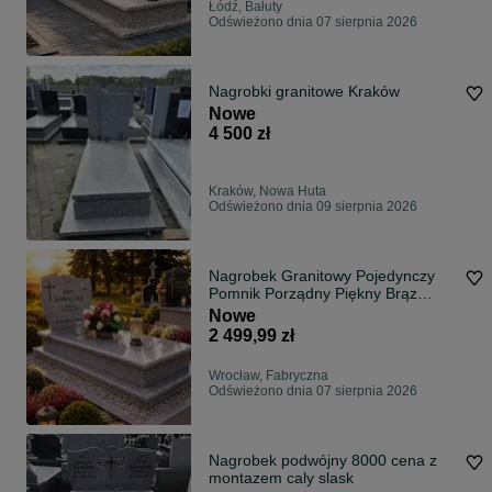
Łódź, Bałuty
Odświeżono dnia 07 sierpnia 2026
Nagrobki granitowe Kraków
Nowe
4 500 zł
Kraków, Nowa Huta
Odświeżono dnia 09 sierpnia 2026
Nagrobek Granitowy Pojedynczy
Pomnik Porządny Piękny Brąz
Królewski LST Kamieniarstwo
Nowe
2 499,99 zł
Wrocław, Fabryczna
Odświeżono dnia 07 sierpnia 2026
Nagrobek podwójny 8000 cena z
montazem caly slask