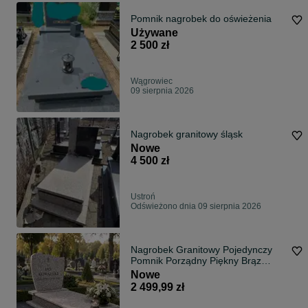
Pomnik nagrobek do oświeżenia
Używane
2 500 zł
Wągrowiec
09 sierpnia 2026
Nagrobek granitowy śląsk
Nowe
4 500 zł
Ustroń
Odświeżono dnia 09 sierpnia 2026
Nagrobek Granitowy Pojedynczy
Pomnik Porządny Piękny Brąz
Królewski LST Kamieniarstwo
Nowe
2 499,99 zł