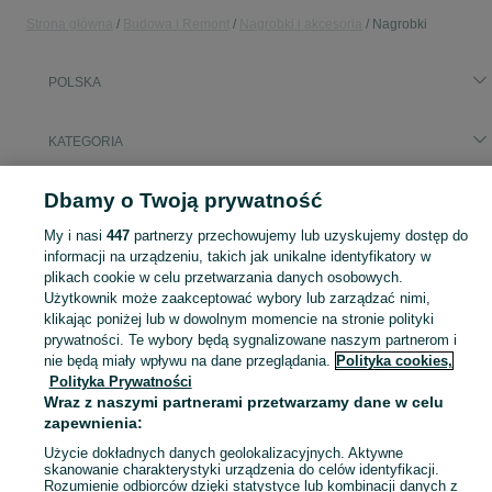
Strona główna
Budowa i Remont
Nagrobki i akcesoria
Nagrobki
POLSKA
KATEGORIA
Popularne wyszukiwania
Dbamy o Twoją prywatność
nagrobki dziecięce
nagrobek tymczasowy
My i nasi
447
partnerzy przechowujemy lub uzyskujemy dostęp do
informacji na urządzeniu, takich jak unikalne identyfikatory w
plikach cookie w celu przetwarzania danych osobowych.
Skorzystaj z największego serwisu ogłoszeniowego w Polsce. Kupuj to, czego pragniesz i sprzedawaj to, czego już nie potrzebujesz w kategorii Nagrobki!
Zobacz Więc
Użytkownik może zaakceptować wybory lub zarządzać nimi,
klikając poniżej lub w dowolnym momencie na stronie polityki
Mapa kategorii
prywatności. Te wybory będą sygnalizowane naszym partnerom i
nie będą miały wpływu na dane przeglądania.
Polityka cookies,
Mapa miejscowości
Polityka Prywatności
Mapa ministron
Wraz z naszymi partnerami przetwarzamy dane w celu
Popularne wyszukiwania
zapewnienia:
Użycie dokładnych danych geolokalizacyjnych. Aktywne
skanowanie charakterystyki urządzenia do celów identyfikacji.
Rozumienie odbiorców dzięki statystyce lub kombinacji danych z