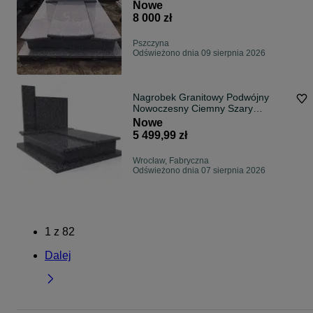
Nowe
8 000 zł
Pszczyna
Odświeżono dnia 09 sierpnia 2026
Nagrobek Granitowy Podwójny
Nowoczesny Ciemny Szary
Grafitowy z Montażem w Całej
Nowe
Polsce | LST Kamieniarstwo
5 499,99 zł
Wrocław, Fabryczna
Odświeżono dnia 07 sierpnia 2026
1
z
82
Dalej