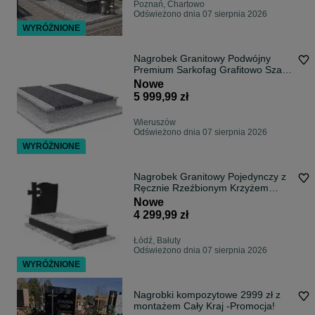
Poznań, Chartowo
Odświeżono dnia 07 sierpnia 2026
WYRÓŻNIONE
Nagrobek Granitowy Podwójny
Premium Sarkofag Grafitowo Szary
z Montażem w Całej Polsce | LST
Nowe
Kamieniarstwo
5 999,99 zł
Wieruszów
Odświeżono dnia 07 sierpnia 2026
WYRÓŻNIONE
Nagrobek Granitowy Pojedynczy z
Ręcznie Rzeźbionym Krzyżem
Czarno - Biały Pomnik PREMIUM z
Nowe
Transportem i Montażem w Całej
4 299,99 zł
Polsce | LST Kamieniarstwo
Łódź, Bałuty
Odświeżono dnia 07 sierpnia 2026
WYRÓŻNIONE
Nagrobki kompozytowe 2999 zł z
montażem Cały Kraj -Promocja!