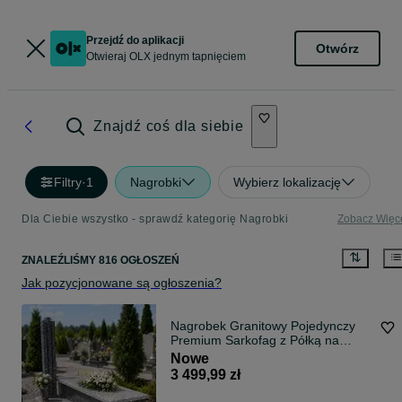
Przejdź do aplikacji
Otwórz
Otwieraj OLX jednym tapnięciem
Znajdź coś dla siebie
Filtry
·
1
Nagrobki
Wybierz lokalizację
Dla Ciebie wszystko - sprawdź kategorię Nagrobki
Zobacz Więc
ZNALEŹLIŚMY 816 OGŁOSZEŃ
Jak pozycjonowane są ogłoszenia?
Nagrobek Granitowy Pojedynczy
Premium Sarkofag z Półką na
Znicze Grafitowo Szary z
Nowe
Montażem w Całej Polsce | LST
3 499,99 zł
Kamieniarstwo