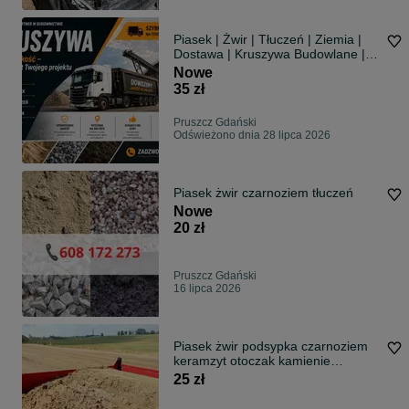
Piasek | Żwir | Tłuczeń | Ziemia |
Dostawa | Kruszywa Budowlane |
Atrakcyjne Ceny | Transport
Nowe
35 zł
Pruszcz Gdański
Odświeżono dnia 28 lipca 2026
Piasek żwir czarnoziem tłuczeń
Nowe
20 zł
Pruszcz Gdański
16 lipca 2026
Piasek żwir podsypka czarnoziem
keramzyt otoczak kamienie
pospółka bus
25 zł