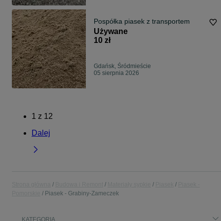
Pospółka piasek z transportem
Używane
10 zł
Gdańsk, Śródmieście
05 sierpnia 2026
1
z
12
Dalej
Strona główna
Budowa i Remont
Materiały sypkie
Piasek
Piasek -
Pomorskie
Piasek - Grabiny-Zameczek
KATEGORIA