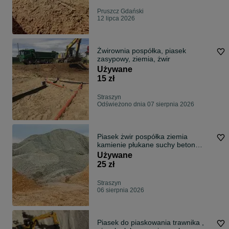
Pruszcz Gdański
12 lipca 2026
Żwirownia pospółka, piasek
zasypowy, ziemia, żwir
Używane
15 zł
Straszyn
Odświeżono dnia 07 sierpnia 2026
Piasek żwir pospółka ziemia
kamienie płukane suchy beton
minikoparka
Używane
25 zł
Straszyn
06 sierpnia 2026
Piasek do piaskowania trawnika ,