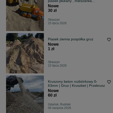
piasek płukany , mieszanka
żwirowa
Nowe
30 zł
Straszyn
25 lipca 2026
Piasek ziemia pospółka gruz
Nowe
1 zł
Straszyn
22 lipca 2026
Kruszony beton rozbiórkowy 0-
63mm | Gruz | Kruszbet | Przekrusz
Nowe
60 zł
Gdańsk, Rudniki
06 sierpnia 2026