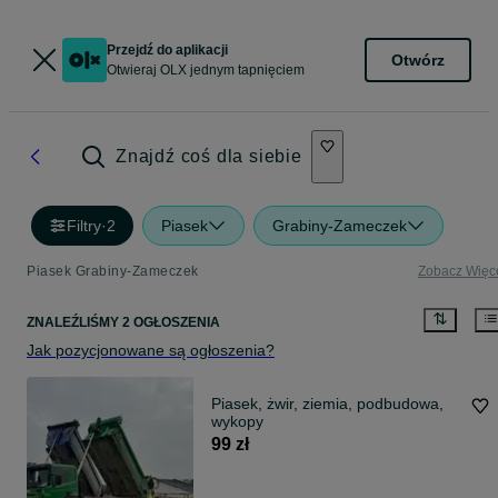
Przejdź do aplikacji
Otwórz
Otwieraj OLX jednym tapnięciem
Znajdź coś dla siebie
Filtry
·
2
Piasek
Grabiny-Zameczek
Piasek Grabiny-Zameczek
Zobacz Więc
ZNALEŹLIŚMY 2 OGŁOSZENIA
Jak pozycjonowane są ogłoszenia?
Piasek, żwir, ziemia, podbudowa,
wykopy
99 zł