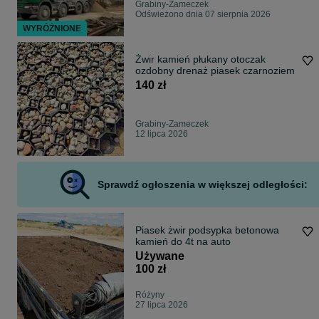
Grabiny-Zameczek
Odświeżono dnia 07 sierpnia 2026
WYRÓŻNIONE
Żwir kamień płukany otoczak
ozdobny drenaż piasek czarnoziem
140 zł
Grabiny-Zameczek
12 lipca 2026
Sprawdź ogłoszenia w większej odległości:
Piasek żwir podsypka betonowa
kamień do 4t na auto
Używane
100 zł
Różyny
27 lipca 2026