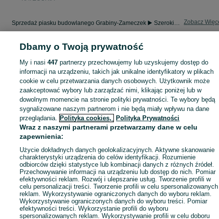
Zobacz Więc
Sprzedaż piasku budowlanego Grabiny-Zameczek ▶️ Szeroki wybór produktów w atrakcyjnych cenach ✅ Hurtowo i detalicznie ✌ Sprawdź oferty i kupuj na OLX.pl!
Dbamy o Twoją prywatność
Mapa kategorii
Mapa miejscowości
My i nasi
447
partnerzy przechowujemy lub uzyskujemy dostęp do
informacji na urządzeniu, takich jak unikalne identyfikatory w plikach
Mapa ministron
cookie w celu przetwarzania danych osobowych. Użytkownik może
Popularne wyszukiwania
zaakceptować wybory lub zarządzać nimi, klikając poniżej lub w
dowolnym momencie na stronie polityki prywatności. Te wybory będą
sygnalizowane naszym partnerom i nie będą miały wpływu na dane
przeglądania.
Polityka cookies,
Polityka Prywatności
Wraz z naszymi partnerami przetwarzamy dane w celu
zapewnienia:
Użycie dokładnych danych geolokalizacyjnych. Aktywne skanowanie
charakterystyki urządzenia do celów identyfikacji. Rozumienie
odbiorców dzięki statystyce lub kombinacji danych z różnych źródeł.
Przechowywanie informacji na urządzeniu lub dostęp do nich. Pomiar
efektywności reklam. Rozwój i ulepszanie usług. Tworzenie profili w
celu personalizacji treści. Tworzenie profili w celu spersonalizowanych
reklam. Wykorzystywanie ograniczonych danych do wyboru reklam.
Wykorzystywanie ograniczonych danych do wyboru treści. Pomiar
efektywności treści. Wykorzystanie profili do wyboru
spersonalizowanych reklam. Wykorzystywanie profili w celu doboru