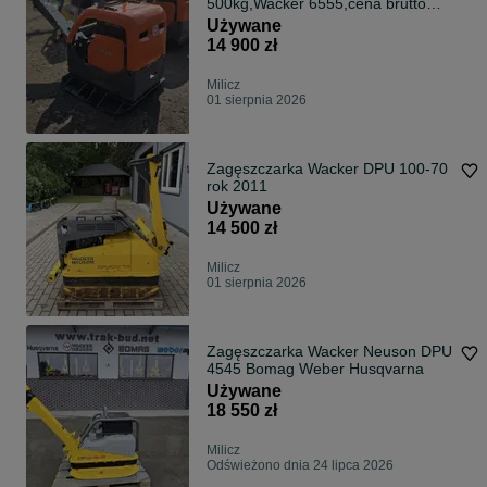
500kg,Wacker 6555,cena brutto
,2018r,gwarancja
Używane
14 900 zł
Milicz
01 sierpnia 2026
Zagęszczarka Wacker DPU 100-70
rok 2011
Używane
14 500 zł
Milicz
01 sierpnia 2026
Zagęszczarka Wacker Neuson DPU
4545 Bomag Weber Husqvarna
Używane
18 550 zł
Milicz
Odświeżono dnia 24 lipca 2026