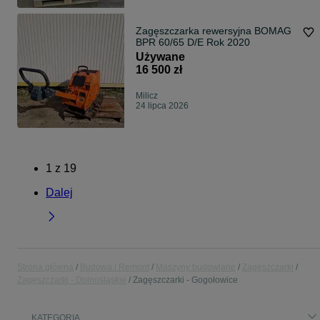
Zagęszczarka rewersyjna BOMAG
BPR 60/65 D/E Rok 2020
Używane
16 500 zł
Milicz
24 lipca 2026
1
z
19
Dalej
Strona główna
Budowa i Remont
Maszyny budowlane
Zagęszczarki
Zagęszczarki - Dolnośląskie
Zagęszczarki - Gogołowice
KATEGORIA