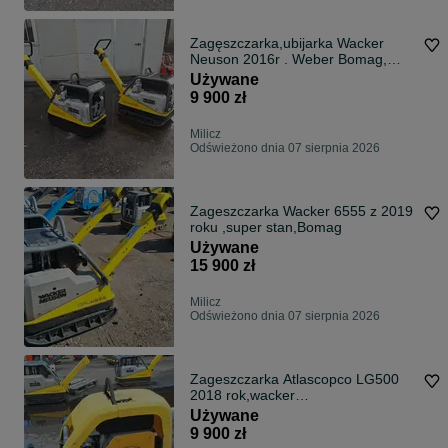
Zagęszczarka,ubijarka Wacker
Neuson 2016r . Weber Bomag,
AMMANN
Używane
9 900 zł
Milicz
Odświeżono dnia 07 sierpnia 2026
Zageszczarka Wacker 6555 z 2019
roku ,super stan,Bomag
Używane
15 900 zł
Milicz
Odświeżono dnia 07 sierpnia 2026
Zageszczarka Atlascopco LG500
2018 rok,wacker
neuson,ammann,bomag
Używane
9 900 zł