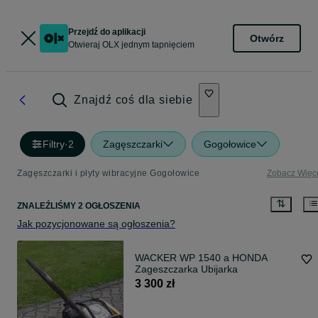
Przejdź do aplikacji
Otwórz
Otwieraj OLX jednym tapnięciem
Znajdź coś dla siebie
Filtry
·
2
Zagęszczarki
Gogołowice
Zagęszczarki i płyty wibracyjne Gogołowice
Zobacz Więc
ZNALEŹLIŚMY 2 OGŁOSZENIA
Jak pozycjonowane są ogłoszenia?
WACKER WP 1540 a HONDA
Zageszczarka Ubijarka
3 300 zł