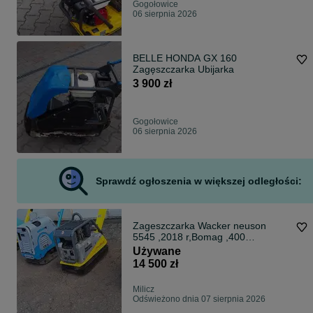
Gogołowice
06 sierpnia 2026
BELLE HONDA GX 160
Zagęszczarka Ubijarka
3 900 zł
Gogołowice
06 sierpnia 2026
Sprawdź ogłoszenia w większej odległości:
Zageszczarka Wacker neuson
5545 ,2018 r,Bomag ,400
kg,GWARANCJA,czujnik
Używane
zageszczania
14 500 zł
Milicz
Odświeżono dnia 07 sierpnia 2026