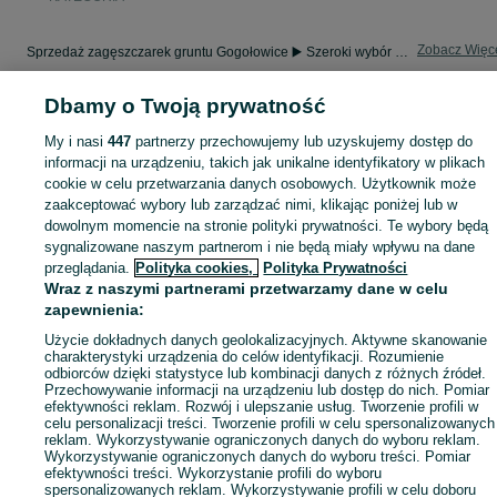
Zobacz Więc
Sprzedaż zagęszczarek gruntu Gogołowice ▶️ Szeroki wybór maszyn budowlanych ✅ Nowe i używane w atrakcyjnych cenach ✌ Sprawdź oferty i kupuj na OLX.pl!
Dbamy o Twoją prywatność
Mapa kategorii
Mapa miejscowości
My i nasi
447
partnerzy przechowujemy lub uzyskujemy dostęp do
informacji na urządzeniu, takich jak unikalne identyfikatory w plikach
Mapa ministron
cookie w celu przetwarzania danych osobowych. Użytkownik może
Popularne wyszukiwania
zaakceptować wybory lub zarządzać nimi, klikając poniżej lub w
dowolnym momencie na stronie polityki prywatności. Te wybory będą
sygnalizowane naszym partnerom i nie będą miały wpływu na dane
przeglądania.
Polityka cookies,
Polityka Prywatności
Wraz z naszymi partnerami przetwarzamy dane w celu
zapewnienia:
Użycie dokładnych danych geolokalizacyjnych. Aktywne skanowanie
charakterystyki urządzenia do celów identyfikacji. Rozumienie
odbiorców dzięki statystyce lub kombinacji danych z różnych źródeł.
Przechowywanie informacji na urządzeniu lub dostęp do nich. Pomiar
efektywności reklam. Rozwój i ulepszanie usług. Tworzenie profili w
celu personalizacji treści. Tworzenie profili w celu spersonalizowanych
reklam. Wykorzystywanie ograniczonych danych do wyboru reklam.
Wykorzystywanie ograniczonych danych do wyboru treści. Pomiar
efektywności treści. Wykorzystanie profili do wyboru
spersonalizowanych reklam. Wykorzystywanie profili w celu doboru