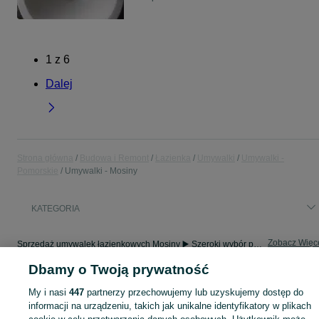
1
z
6
Dalej
Strona główna
Budowa i Remont
Łazienka
Umywalki
Umywalki -
Pomorskie
Umywalki - Mosiny
KATEGORIA
Zobacz Więc
Sprzedaż umywalek łazienkowych Mosiny ▶️ Szeroki wybór produktów ✅ Nowe i używane w atrakcyjnych cenach ✌ Sprawdź oferty i kupuj tanio na OLX.pl!
Dbamy o Twoją prywatność
Mapa kategorii
My i nasi
447
partnerzy przechowujemy lub uzyskujemy dostęp do
Mapa miejscowości
informacji na urządzeniu, takich jak unikalne identyfikatory w plikach
Mapa ministron