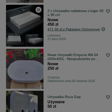
2 x Umywalka nablatowa Liniger 60
x 38 cm
Nowe
450 zł
471,50 zł z Pakietem Ochronnym
Lichnowy
21 lipca 2026
Nowe Umywalki Emporia Mili 04
(600x400) - Niespodzianka po
zakupie domu! W kartonach!
Nowe
Komplet lub na sztuki
250 zł
Chojnice
Odświeżono dnia 06 sierpnia 2026
Umywalka Roca Gap
Używane
50 zł