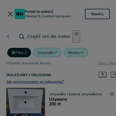
Przejdź do aplikacji
Otwórz
Otwieraj OLX jednym tapnięciem
Znajdź coś dla siebie
Filtry
·
2
Umywalki
Mosiny
Umywalki łazienkowe Mosiny
Zobacz Więc
ZNALEŹLIŚMY 1 OGŁOSZENIE
Jak pozycjonowane są ogłoszenia?
Umywalka i bateria umywalkowa
Używane
200 zł