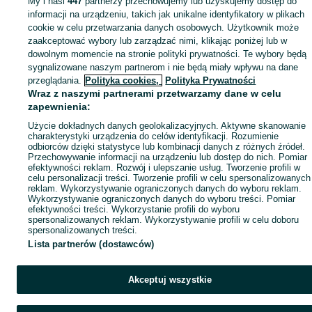
My i nasi
447
partnerzy przechowujemy lub uzyskujemy dostęp do
Mapa miejscowości
informacji na urządzeniu, takich jak unikalne identyfikatory w plikach
Mapa ministron
cookie w celu przetwarzania danych osobowych. Użytkownik może
zaakceptować wybory lub zarządzać nimi, klikając poniżej lub w
Popularne wyszukiwania
dowolnym momencie na stronie polityki prywatności. Te wybory będą
sygnalizowane naszym partnerom i nie będą miały wpływu na dane
przeglądania.
Polityka cookies,
Polityka Prywatności
Wraz z naszymi partnerami przetwarzamy dane w celu
zapewnienia:
Użycie dokładnych danych geolokalizacyjnych. Aktywne skanowanie
charakterystyki urządzenia do celów identyfikacji. Rozumienie
odbiorców dzięki statystyce lub kombinacji danych z różnych źródeł.
Przechowywanie informacji na urządzeniu lub dostęp do nich. Pomiar
efektywności reklam. Rozwój i ulepszanie usług. Tworzenie profili w
celu personalizacji treści. Tworzenie profili w celu spersonalizowanych
reklam. Wykorzystywanie ograniczonych danych do wyboru reklam.
Wykorzystywanie ograniczonych danych do wyboru treści. Pomiar
efektywności treści. Wykorzystanie profili do wyboru
spersonalizowanych reklam. Wykorzystywanie profili w celu doboru
spersonalizowanych treści.
Lista partnerów (dostawców)
Akceptuj wszystkie