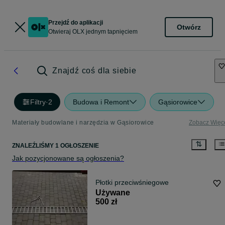
Przejdź do aplikacji
Otwórz
Otwieraj OLX jednym tapnięciem
Znajdź coś dla siebie
Filtry
·
2
Budowa i Remont
Gąsiorowice
Materiały budowlane i narzędzia w Gąsiorowice
Zobacz Więc
ZNALEŹLIŚMY 1 OGŁOSZENIE
Jak pozycjonowane są ogłoszenia?
Płotki przeciwśniegowe
Używane
500 zł