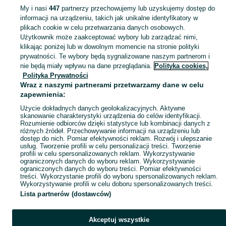
My i nasi
447
partnerzy przechowujemy lub uzyskujemy dostęp do
informacji na urządzeniu, takich jak unikalne identyfikatory w
KATEGORIA
plikach cookie w celu przetwarzania danych osobowych.
Użytkownik może zaakceptować wybory lub zarządzać nimi,
Zobacz Więc
Sprzedaż drzwi zewnętrznych Ilkowice ▶️ Szeroki wybór modeli, marek i wymiarów ✅ Nowe i używane w atrakcyjnych cenach ✌ Kupuj i sprzedawaj na OLX.pl!
klikając poniżej lub w dowolnym momencie na stronie polityki
prywatności. Te wybory będą sygnalizowane naszym partnerom i
nie będą miały wpływu na dane przeglądania.
Polityka cookies,
Mapa kategorii
Polityka Prywatności
Mapa miejscowości
Wraz z naszymi partnerami przetwarzamy dane w celu
zapewnienia:
Mapa ministron
Użycie dokładnych danych geolokalizacyjnych. Aktywne
Popularne wyszukiwania
skanowanie charakterystyki urządzenia do celów identyfikacji.
Rozumienie odbiorców dzięki statystyce lub kombinacji danych z
różnych źródeł. Przechowywanie informacji na urządzeniu lub
dostęp do nich. Pomiar efektywności reklam. Rozwój i ulepszanie
usług. Tworzenie profili w celu personalizacji treści. Tworzenie
profili w celu spersonalizowanych reklam. Wykorzystywanie
ograniczonych danych do wyboru reklam. Wykorzystywanie
ograniczonych danych do wyboru treści. Pomiar efektywności
treści. Wykorzystanie profili do wyboru spersonalizowanych reklam.
Wykorzystywanie profili w celu doboru spersonalizowanych treści.
Lista partnerów (dostawców)
Akceptuj wszystkie