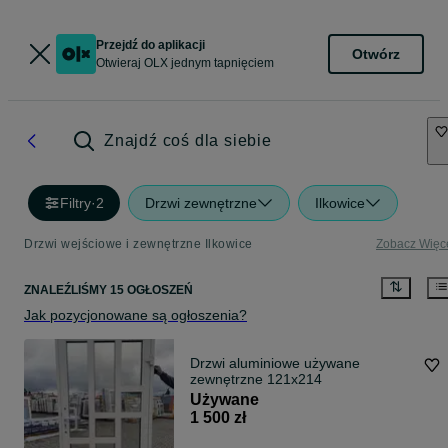
Przejdź do aplikacji
Otwórz
Otwieraj OLX jednym tapnięciem
Znajdź coś dla siebie
Filtry
·
2
Drzwi zewnętrzne
Ilkowice
Drzwi wejściowe i zewnętrzne Ilkowice
Zobacz Więc
ZNALEŹLIŚMY 15 OGŁOSZEŃ
Jak pozycjonowane są ogłoszenia?
Drzwi aluminiowe używane
zewnętrzne 121x214
Używane
1 500 zł