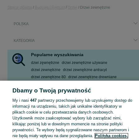
Strona główna
Budowa i Remont
Drzwi
Drzwi zewnętrzne
POLSKA
KATEGORIA
Popularne wyszukiwania
dzwi zęwnętrzne
drzwi zewnętrzne używane
drzwi zewnętrzne
drzwi zewnętrzne antracyt
drzwi zewnętrzne 80
drzwi zewnętrzne drewniane
drzwi wejściowe zewnętrzne
drzwi
Dbamy o Twoją prywatność
Zobacz Więcej
My i nasi
447
partnerzy przechowujemy lub uzyskujemy dostęp do
informacji na urządzeniu, takich jak unikalne identyfikatory w
Zobacz Więc
Sprzedaż drzwi zewnętrznych w Polsce ▶️ Szeroki wybór modeli, marek i wymiarów ✅ Nowe i używane w atrakcyjnych cenach ✌ Kupuj i sprzedawaj na OLX.pl!
plikach cookie w celu przetwarzania danych osobowych.
Użytkownik może zaakceptować wybory lub zarządzać nimi,
klikając poniżej lub w dowolnym momencie na stronie polityki
Mapa kategorii
prywatności. Te wybory będą sygnalizowane naszym partnerom i
Mapa miejscowości
nie będą miały wpływu na dane przeglądania.
Polityka cookies,