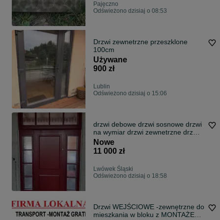
Pajęczno
Odświeżono dzisiaj o 08:53
Drzwi zewnetrzne przeszklone
100cm
Używane
900 zł
Lublin
Odświeżono dzisiaj o 15:06
drzwi debowe drzwi sosnowe drzwi
na wymiar drzwi zewnetrzne drzwi
wewnetrzne
Nowe
11 000 zł
Lwówek Śląski
Odświeżono dzisiaj o 18:58
Drzwi WEJŚCIOWE -zewnętrzne do
mieszkania w bloku z MONTAŻEM-