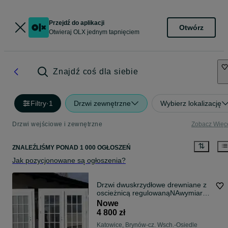
Przejdź do aplikacji
Otwórz
Otwieraj OLX jednym tapnięciem
Znajdź coś dla siebie
Filtry
·
1
Drzwi zewnętrzne
Wybierz lokalizację
Drzwi wejściowe i zewnętrzne
Zobacz Więc
ZNALEŹLIŚMY
PONAD
1 000 OGŁOSZEŃ
Jak pozycjonowane są ogłoszenia?
Drzwi dwuskrzydłowe drewniane z
oscieżnicą regulowanąNAwymiar
C.POLSKA
Nowe
4 800 zł
Katowice, Brynów-cz. Wsch.-Osiedle