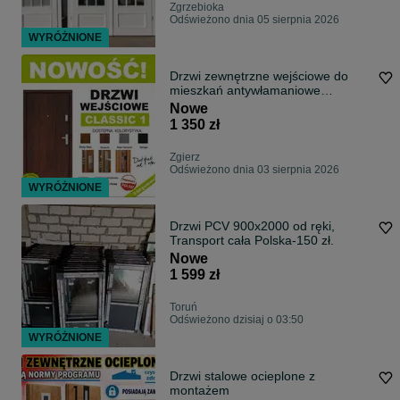
Zgrzebioka
Odświeżono dnia 05 sierpnia 2026
WYRÓŻNIONE
Drzwi zewnętrzne wejściowe do
mieszkań antywłamaniowe
wyciszone z montażem
Nowe
1 350 zł
Zgierz
Odświeżono dnia 03 sierpnia 2026
WYRÓŻNIONE
Drzwi PCV 900x2000 od ręki,
Transport cała Polska-150 zł.
Nowe
1 599 zł
Toruń
Odświeżono dzisiaj o 03:50
WYRÓŻNIONE
Drzwi stalowe ocieplone z
montażem