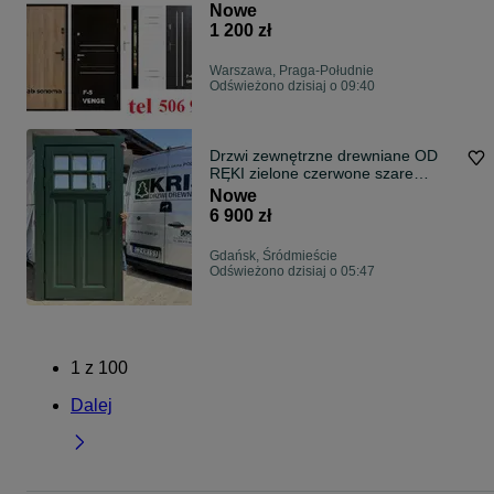
wyciszone
Nowe
1 200 zł
Warszawa, Praga-Południe
Odświeżono dzisiaj o 09:40
Drzwi zewnętrzne drewniane OD
RĘKI zielone czerwone szare
niebieskie oliwkowe 6020 6005
Nowe
3003 6011 5014 7035
6 900 zł
Gdańsk, Śródmieście
Odświeżono dzisiaj o 05:47
1
z
100
Dalej