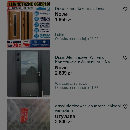
Drzwi z montażem stalowe
Nowe
1 950 zł
Lubin
Odświeżono dzisiaj o 18:33
Drzwi Aluminiowe, Witryny,
Konstrukcje z Aluminium – Na
Wymiar / Producent szybki termin
Nowe
2 699 zł
Warszawa, Bemowo
Odświeżono dzisiaj o 11:22
drzwi nierdzewne do mrozni chłodni
warsztatu
Używane
2 800 zł