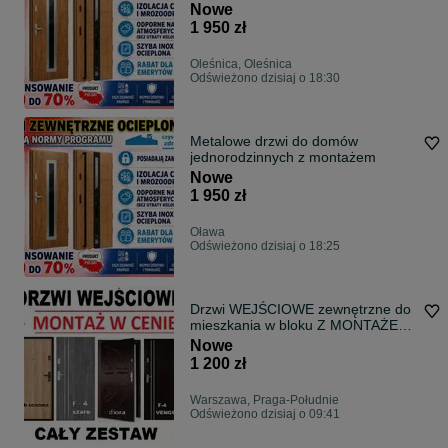
Nowe
1 950 zł
Oleśnica, Oleśnica
Odświeżono dzisiaj o 18:30
Metalowe drzwi do domów
jednorodzinnych z montażem
Nowe
1 950 zł
Oława
Odświeżono dzisiaj o 18:25
Drzwi WEJŚCIOWE zewnętrzne do
mieszkania w bloku Z MONTAŻEM
na klatkę
Nowe
1 200 zł
Warszawa, Praga-Południe
Odświeżono dzisiaj o 09:41