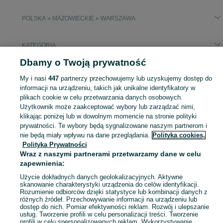
POLSKA » MAZOWIECKIE » WARSZAWA
KATEGORIA
Dbamy o Twoją prywatność
Popularne wyszukiwania
My i nasi
447
partnerzy przechowujemy lub uzyskujemy dostęp do
łaty kontrłaty
informacji na urządzeniu, takich jak unikalne identyfikatory w
plikach cookie w celu przetwarzania danych osobowych.
Użytkownik może zaakceptować wybory lub zarządzać nimi,
Zobacz Więc
Sprzedaż więźb i podbitek dachowych Warszawa ▶️ Szeroki wybór produktów ✅ Nowe i używane w atrakcyjnych cenach ✌ Sprawdź oferty i kupuj na OLX.pl!
klikając poniżej lub w dowolnym momencie na stronie polityki
prywatności. Te wybory będą sygnalizowane naszym partnerom i
nie będą miały wpływu na dane przeglądania.
Polityka cookies,
Mapa kategorii
Polityka Prywatności
Mapa miejscowości
Wraz z naszymi partnerami przetwarzamy dane w celu
Mapa ministron
zapewnienia:
Popularne wyszukiwania
Użycie dokładnych danych geolokalizacyjnych. Aktywne
skanowanie charakterystyki urządzenia do celów identyfikacji.
Rozumienie odbiorców dzięki statystyce lub kombinacji danych z
różnych źródeł. Przechowywanie informacji na urządzeniu lub
dostęp do nich. Pomiar efektywności reklam. Rozwój i ulepszanie
usług. Tworzenie profili w celu personalizacji treści. Tworzenie
profili w celu spersonalizowanych reklam. Wykorzystywanie