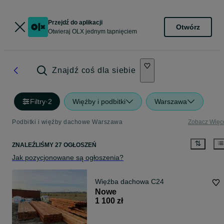
Przejdź do aplikacji
Otwórz
Otwieraj OLX jednym tapnięciem
Znajdź coś dla siebie
Filtry
·
2
Więźby i podbitki
Warszawa
Podbitki i więźby dachowe Warszawa
Zobacz Więc
ZNALEŹLIŚMY 27 OGŁOSZEŃ
Jak pozycjonowane są ogłoszenia?
Więźba dachowa C24
Nowe
1 100 zł