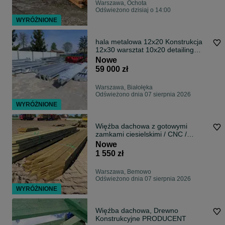
Warszawa, Ochota
Odświeżono dzisiaj o 14:00
WYRÓŻNIONE
hala metalowa 12x20 Konstrukcja
12x30 warsztat 10x20 detailing
12x25
Nowe
59 000 zł
Warszawa, Białołęka
Odświeżono dnia 07 sierpnia 2026
WYRÓŻNIONE
Więźba dachowa z gotowymi
zamkami ciesielskimi / CNC /
prefabrykowana
Nowe
1 550 zł
Warszawa, Bemowo
Odświeżono dnia 07 sierpnia 2026
WYRÓŻNIONE
Więźba dachowa, Drewno
Konstrukcyjne PRODUCENT