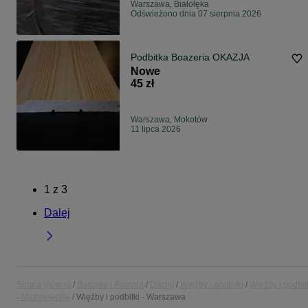
Warszawa, Białołęka
Odświeżono dnia 07 sierpnia 2026
Podbitka Boazeria OKAZJA
Nowe
45 zł
Warszawa, Mokotów
11 lipca 2026
1
z
3
Dalej
Strona główna
Budowa i Remont
Dachy
Więźby i podbitki
Więźby i podbit
- Mazowieckie
Więźby i podbitki - Warszawa