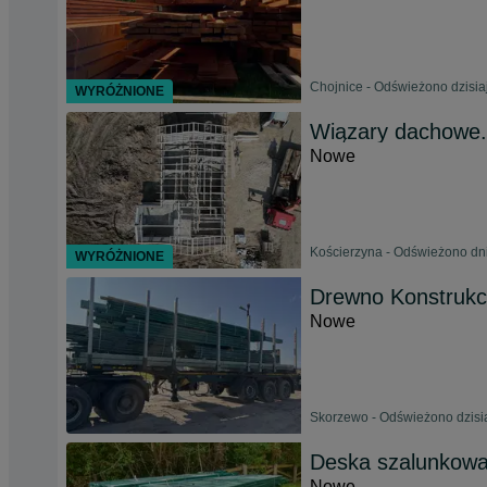
Chojnice - Odświeżono dzisia
WYRÓŻNIONE
Wiązary dachowe. 
Nowe
Kościerzyna - Odświeżono dni
WYRÓŻNIONE
Drewno Konstruk
Nowe
Skorzewo - Odświeżono dzisia
Deska szalunkow
Nowe