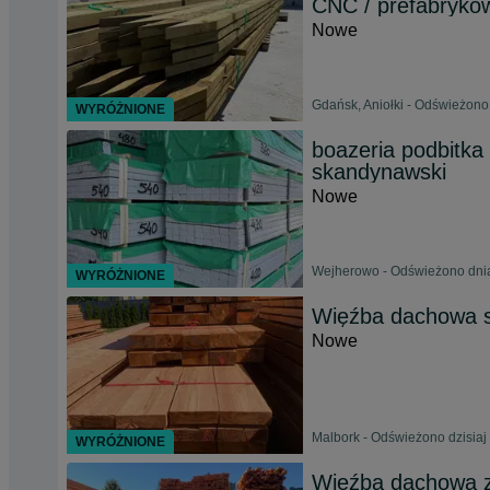
CNC / prefabryko
Nowe
Gdańsk, Aniołki - Odświeżono
WYRÓŻNIONE
boazeria podbitka 
skandynawski
Nowe
Wejherowo - Odświeżono dnia
WYRÓŻNIONE
Więźba dachowa s
Nowe
Malbork - Odświeżono dzisiaj
WYRÓŻNIONE
Więźba dachowa 