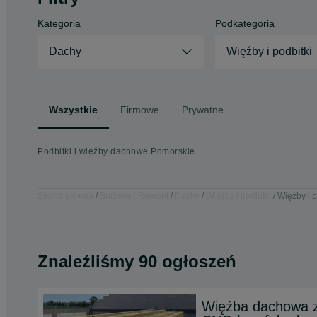
Kategoria
Podkategoria
Dachy
Więźby i podbitki
Wszystkie
Firmowe
Prywatne
Podbitki i więźby dachowe Pomorskie
Strona główna
Budowa i Remont
Dachy
Więźby i podbitki
Więźby i p
Znaleźliśmy 90 ogłoszeń
Więźba dachowa z 