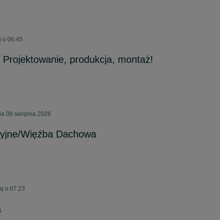
j o 06:45
Projektowanie, produkcja, montaż!
a 08 sierpnia 2026
cyjne/Więźba Dachowa
j o 07:23
a