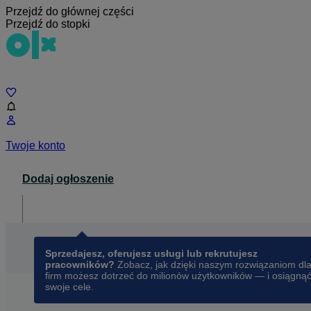
Przejdź do głównej części
Przejdź do stopki
Czat
Twoje konto
Dodaj ogłoszenie
Dla biznesu
opens in a new tab
Sprzedajesz, oferujesz usługi lub rekrutujesz
pracowników?
Zobacz, jak dzięki naszym rozwiązaniom dl
firm możesz dotrzeć do milionów użytkowników — i osiągną
swoje cele.