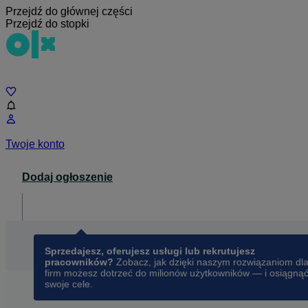
Przejdź do głównej części
Przejdź do stopki
Czat
Twoje konto
Dodaj ogłoszenie
Dla biznesu
opens in a new tab
Sprzedajesz, oferujesz usługi lub rekrutujesz
pracowników?
Zobacz, jak dzięki naszym rozwiązaniom dl
firm możesz dotrzeć do milionów użytkowników — i osiągną
swoje cele.