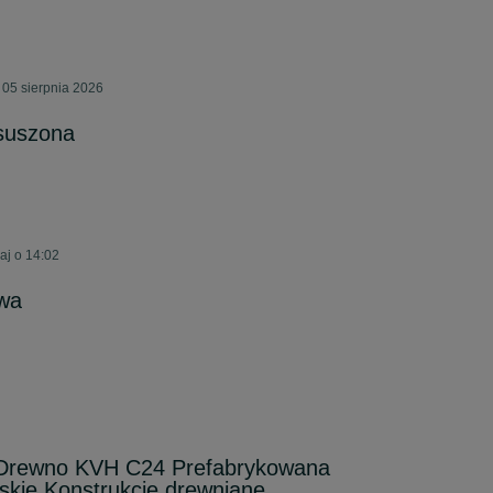
05 sierpnia 2026
suszona
aj o 14:02
wa
Drewno KVH C24 Prefabrykowana
lskie Konstrukcje drewniane