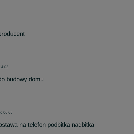
producent
 14:02
do budowy domu
 o 06:05
stawa na telefon podbitka nadbitka