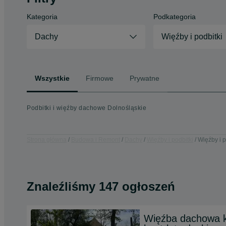
Kategoria
Podkategoria
Dachy
Więźby i podbitki
Wszystkie
Firmowe
Prywatne
Podbitki i więźby dachowe Dolnośląskie
Strona główna
Budowa i Remont
Dachy
Więźby i podbitki
Więźby i p
Znaleźliśmy 147 ogłoszeń
Więźba dachowa ka