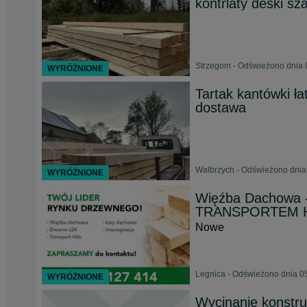
kontrlaty deski s
Strzegom - Odświeżono dnia 
WYRÓŻNIONE
Tartak kantówki ł
dostawa
Wałbrzych - Odświeżono dnia
WYRÓŻNIONE
Więźba Dachowa - 
TRANSPORTEM 
Nowe
Legnica - Odświeżono dnia 05
WYRÓŻNIONE
Wycinanie konstru