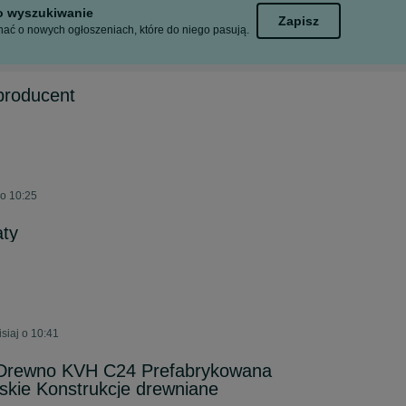
to wyszukiwanie
Zapisz
ać o nowych ogłoszeniach, które do niego pasują.
producent
 o 10:25
aty
siaj o 10:41
Drewno KVH C24 Prefabrykowana
lskie Konstrukcje drewniane