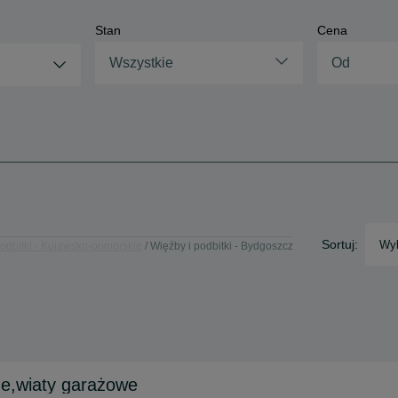
Stan
Cena
Wszystkie
Sortuj:
Wyb
podbitki - Kujawsko-pomorskie
Więźby i podbitki - Bydgoszcz
ne,wiaty garażowe