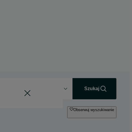
Odległość
+0 km
Szukaj
Obserwuj wyszukiwanie