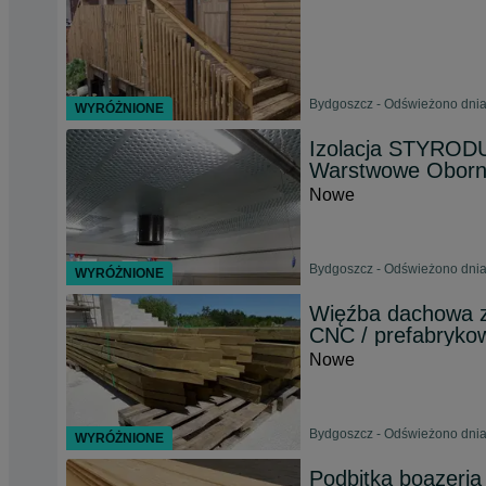
Bydgoszcz - Odświeżono dnia
WYRÓŻNIONE
Izolacja STYROD
Warstwowe Oborni
Nowe
Bydgoszcz - Odświeżono dnia
WYRÓŻNIONE
Więźba dachowa z 
CNC / prefabryko
Nowe
Bydgoszcz - Odświeżono dnia
WYRÓŻNIONE
Podbitka boazeria 