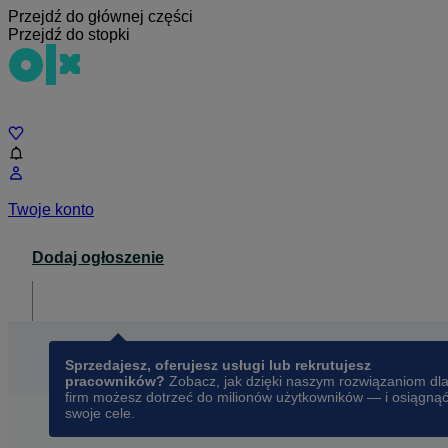
Przejdź do głównej części
Przejdź do stopki
Czat
Twoje konto
Dodaj ogłoszenie
Dla biznesu
opens in a new tab
Sprzedajesz, oferujesz usługi lub rekrutujesz
pracowników?
Zobacz, jak dzięki naszym rozwiązaniom dl
firm możesz dotrzeć do milionów użytkowników — i osiągną
swoje cele.