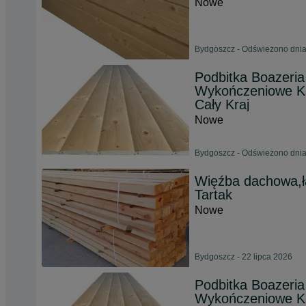
Nowe
Bydgoszcz - Odświeżono dnia
Podbitka Boazeria
Wykończeniowe Ka
Cały Kraj
Nowe
Bydgoszcz - Odświeżono dnia
Więźba dachowa,ła
Tartak
Nowe
Bydgoszcz - 22 lipca 2026
Podbitka Boazeria
Wykończeniowe Ka