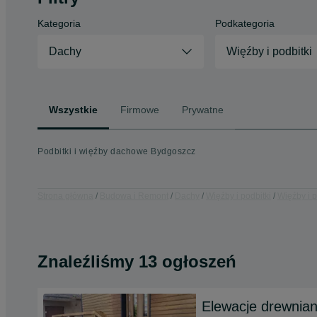
Kategoria
Podkategoria
Dachy
Więźby i podbitki
Wszystkie
Firmowe
Prywatne
Podbitki i więźby dachowe Bydgoszcz
Strona główna
Budowa i Remont
Dachy
Więźby i podbitki
Więźby i 
Znaleźliśmy 13 ogłoszeń
Elewacje drewnia