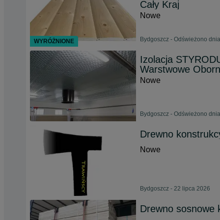
Cały Kraj
Nowe
Bydgoszcz - Odświeżono dnia
WYRÓŻNIONE
Izolacja STYROD
Warstwowe Oborni
Nowe
Bydgoszcz - Odświeżono dnia
Drewno konstrukcy
Nowe
Bydgoszcz - 22 lipca 2026
Drewno sosnowe k