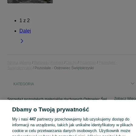
1
z
2
Dalej
Strona główna
Budowa i Remont
Dachy
Pozostałe
Pozostałe -
Świętokrzyskie
Pozostałe - Ostrowiec Świętokrzyski
KATEGORIA
Zobacz Więc
Sprzedaż pozostałych materiałów dachowych Ostrowiec Świętokrzyski ▶️ Szeroki wybór produktów ✅ Nowe i używane w atrakcyjnych cenach ✌ Sprawdź oferty na OLX.pl!
Dbamy o Twoją prywatność
Mapa kategorii
My i nasi
447
partnerzy przechowujemy lub uzyskujemy dostęp do
Mapa miejscowości
informacji na urządzeniu, takich jak unikalne identyfikatory w plikach
cookie w celu przetwarzania danych osobowych. Użytkownik może
Mapa ministron