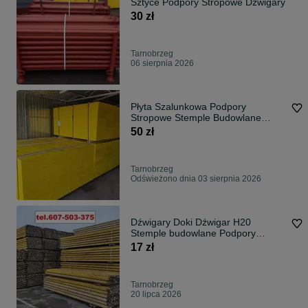
Sztyce Podpory Stropowe Dźwigary
30 zł
Tarnobrzeg
06 sierpnia 2026
Płyta Szalunkowa Podpory
Stropowe Stemple Budowlane
Szalunki Dźwigary
50 zł
Tarnobrzeg
Odświeżono dnia 03 sierpnia 2026
Dźwigary Doki Dźwigar H20
Stemple budowlane Podpory
Stropowe Sztyce Szalunek
17 zł
stropowy Płyta szalunkowa Sklejka
topolowa czarna Żabki Ankry
Głowice
Tarnobrzeg
20 lipca 2026