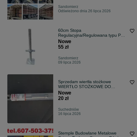
Sandomierz
Odświeżono dnia 26 lipca 2026
60cm Stopa
Regulacyjna/Regulowana typu P70
L73 Baumann Rux rusztowania
Nowe
55 zł
Sandomierz
09 lipca 2026
Sprzedam wiertła stożkowe
WIERTŁO STOŻKOWE DO
PRZEDŁUŻEK GOKÓW EJOT ø 5
Nowe
L:100×35
20 zł
Suchedniów
16 lipca 2026
Stemple Budowlane Metalowe