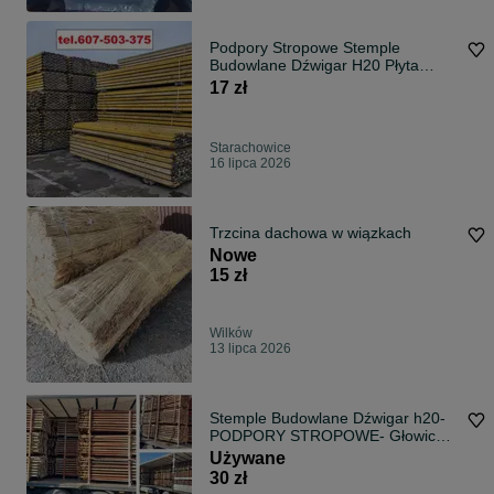
Podpory Stropowe Stemple
Budowlane Dźwigar H20 Płyta
Szalunkowa
17 zł
Starachowice
16 lipca 2026
Trzcina dachowa w wiązkach
Nowe
15 zł
Wilków
13 lipca 2026
Stemple Budowlane Dźwigar h20-
PODPORY STROPOWE- Głowice
Trójnogi
Używane
30 zł