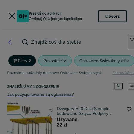
Przejdź do aplikacji
Otwórz
Otwieraj OLX jednym tapnięciem
Znajdź coś dla siebie
Filtry
·
2
Pozostałe
Ostrowiec Świętokrzyski
Pozostałe materiały dachowe Ostrowiec Świętokrzyski
Zobacz Więc
ZNALEŹLIŚMY 1 OGŁOSZENIE
Jak pozycjonowane są ogłoszenia?
Dźwigary H20 Doki Stemple
budowlane Sztyce Podpory
Stropowe Głowice krzyżowe
Używane
Trójnogi Głowice krzyżowe Płyta
22 zł
topolowa sklejka budowlana doki