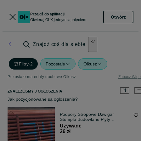
Przejdź do aplikacji
Otwórz
Otwieraj OLX jednym tapnięciem
Znajdź coś dla siebie
Filtry
·
2
Pozostałe
Olkusz
Pozostałe materiały dachowe Olkusz
Zobacz Więc
ZNALEŹLIŚMY 3 OGŁOSZENIA
Jak pozycjonowane są ogłoszenia?
Podpory Stropowe Dźwigar
Stemple Budowlane Płyty
szalunkowe Żabki
Używane
26 zł