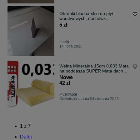
Obróbki blacharskie do płyt
warstwowych, dachówki,
blachodachówki, parapety stalowe,
5 zł
okucia attyk
Liszki
14 lipca 2026
Wełna Mineralna 15cm 0,033 Mata
na poddasza SUPER Mata dach
ciepła
Nowe
42 zł
Mysłowice
Odświeżono dnia 04 sierpnia 2026
1
z
7
Dalej