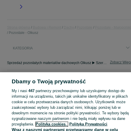
Strona główna
Budowa i Remont
Dachy
Pozostałe
Pozostałe - Małopolsk
Pozostałe - Olkusz
KATEGORIA
Zobacz Więc
Sprzedaż pozostałych materiałów dachowych Olkusz ▶️ Szeroki wybór produktów ✅ Nowe i używane w atrakcyjnych cenach ✌ Sprawdź oferty na OLX.pl!
Mapa kategorii
Dbamy o Twoją prywatność
Mapa miejscowości
My i nasi
447
partnerzy przechowujemy lub uzyskujemy dostęp do
Mapa ministron
informacji na urządzeniu, takich jak unikalne identyfikatory w plikach
Popularne wyszukiwania
cookie w celu przetwarzania danych osobowych. Użytkownik może
zaakceptować wybory lub zarządzać nimi, klikając poniżej lub w
dowolnym momencie na stronie polityki prywatności. Te wybory będą
sygnalizowane naszym partnerom i nie będą miały wpływu na dane
przeglądania.
Polityka cookies,
Polityka Prywatności
Wraz z naszymi partnerami przetwarzamy dane w celu