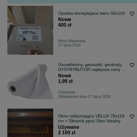
Opaska docieplajaca fakro 66x118
Nowe
400 zł
Wola Filipowska
17 lipca 2026
Geowłókniny, geosiatki, geokraty,
DYSTRYBUTOR najlepsze ceny w
Polsce
Nowe
1,99 zł
Chrzanów
Odświeżono dnia 27 lipca 2026
Okno oddymiające VELUX 78x118
cm + Siłownik ppoż Stan Idealny
Używane
2 100 zł