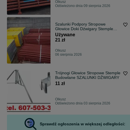
Olkusz
Odświeżono dnia 09 sierpnia 2026
Szalunki Podpory Stropowe
Głowice Doki Dźwigary Stemple
Budowlane
Używane
21 zł
Olkusz
06 sierpnia 2026
Trójnogi Głowice Stropowe Stemple
Budowlane SZALUNKI DŹWIGARY
11 zł
Olkusz
Odświeżono dnia 03 sierpnia 2026
Sprawdź ogłoszenia w większej odległości: