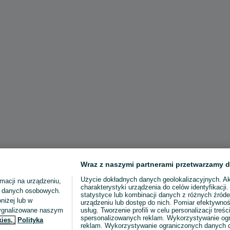
Wraz z naszymi partnerami przetwarzamy d
Użycie dokładnych danych geolokalizacyjnych. A
macji na urządzeniu,
charakterystyki urządzenia do celów identyfikacji
ia danych osobowych.
statystyce lub kombinacji danych z różnych źróde
niżej lub w
urządzeniu lub dostęp do nich. Pomiar efektywnoś
sygnalizowane naszym
usług. Tworzenie profili w celu personalizacji treści
spersonalizowanych reklam. Wykorzystywanie og
kies,
Polityka
reklam. Wykorzystywanie ograniczonych danych d