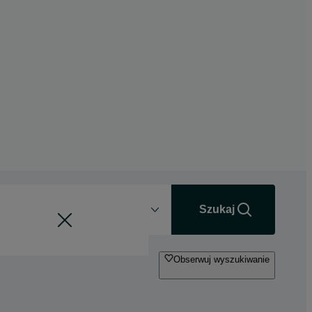
Odległość
+0 km
Szukaj
Obserwuj wyszukiwanie