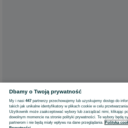
Dbamy o Twoją prywatność
My i nasi
447
partnerzy przechowujemy lub uzyskujemy dostęp do infor
takich jak unikalne identyfikatory w plikach cookie w celu przetwarzan
Aplikacje mobilne OLX.pl
Użytkownik może zaakceptować wybory lub zarządzać nimi, klikając po
Pomoc
dowolnym momencie na stronie polityki prywatności. Te wybory będą 
partnerom i nie będą miały wpływu na dane przeglądania.
Polityka coo
Wyróżnione ogłoszenia
Prywatności