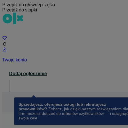
Przejdź do głównej części
Przejdź do stopki
Czat
Twoje konto
Dodaj ogłoszenie
Dla biznesu
opens in a new tab
Sprzedajesz, oferujesz usługi lub rekrutujesz
pracowników?
Zobacz, jak dzięki naszym rozwiązaniom dl
firm możesz dotrzeć do milionów użytkowników — i osiągną
swoje cele.