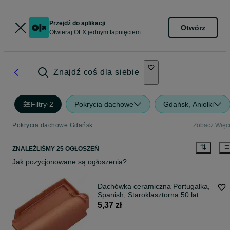
Przejdź do aplikacji
Otwórz
Otwieraj OLX jednym tapnięciem
Znajdź coś dla siebie
Filtry
·
2
Pokrycia dachowe
Gdańsk, Aniołki
Pokrycia dachowe Gdańsk
Zobacz Więc
ZNALEŹLIŚMY 25 OGŁOSZEŃ
Jak pozycjonowane są ogłoszenia?
Dachówka ceramiczna Portugalka,
Spanish, Staroklasztorna 50 lat
gwarancji. 69,81 zł/m2.
5,37 zł