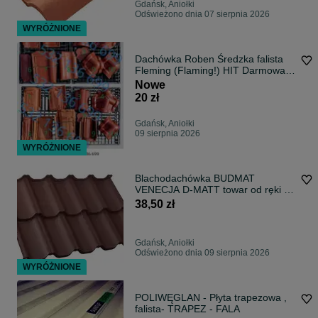
Gdańsk, Aniołki
Odświeżono dnia 07 sierpnia 2026
WYRÓŻNIONE
Dachówka Roben Średzka falista
Fleming (Flaming!) HIT Darmowa
dostawa!
Nowe
20 zł
Gdańsk, Aniołki
09 sierpnia 2026
WYRÓŻNIONE
Blachodachówka BUDMAT
VENECJA D-MATT towar od ręki -
CAŁA POLSKA
38,50 zł
Gdańsk, Aniołki
Odświeżono dnia 09 sierpnia 2026
WYRÓŻNIONE
POLIWĘGLAN - Płyta trapezowa ,
falista- TRAPEZ - FALA