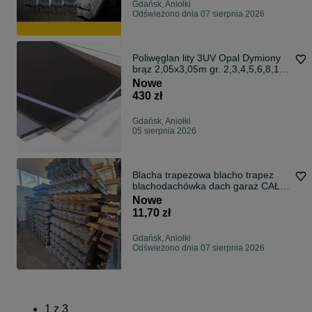
Gdańsk, Aniołki
Odświeżono dnia 07 sierpnia 2026
Poliwęglan lity 3UV Opal Dymiony
brąz 2,05x3,05m gr. 2,3,4,5,6,8,10
mm
Nowe
430 zł
Gdańsk, Aniołki
05 sierpnia 2026
Blacha trapezowa blacho trapez
blachodachówka dach garaż CAŁA
POLSKA
Nowe
11,70 zł
Gdańsk, Aniołki
Odświeżono dnia 07 sierpnia 2026
1
z
3