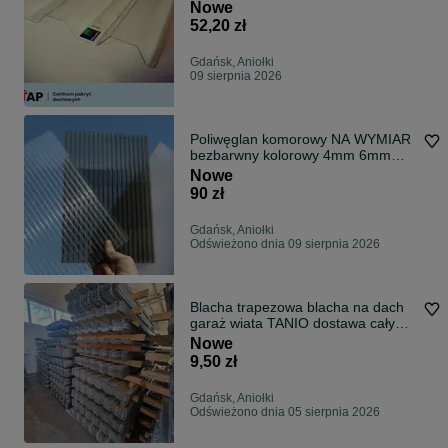
Nowe
52,20 zł
Gdańsk, Aniołki
09 sierpnia 2026
Poliwęglan komorowy NA WYMIAR
bezbarwny kolorowy 4mm 6mm
8mm 10 16 20
Nowe
90 zł
Gdańsk, Aniołki
Odświeżono dnia 09 sierpnia 2026
Blacha trapezowa blacha na dach
garaż wiata TANIO dostawa cały
kraj
Nowe
9,50 zł
Gdańsk, Aniołki
Odświeżono dnia 05 sierpnia 2026