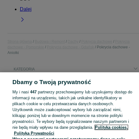
Dalej
Strona główna
Budowa i Remont
Dachy
Pokrycia dachowe
Pokrycia
dachowe - Pomorskie
Pokrycia dachowe - Gdańsk
Pokrycia dachowe -
Aniołki
KATEGORIA
Dbamy o Twoją prywatność
Popularne wyszukiwania
blacha trapezowa
My i nasi
447
partnerzy przechowujemy lub uzyskujemy dostęp do
informacji na urządzeniu, takich jak unikalne identyfikatory w
plikach cookie w celu przetwarzania danych osobowych.
Zobacz Więc
Użytkownik może zaakceptować wybory lub zarządzać nimi,
Sprzedaż pokryć dachowych Gdańsk ▶️ Szeroki wybór produktów ✅ Nowe i używane w atrakcyjnych cenach ✌ Sprawdź oferty i kupuj tanio na OLX.pl!
klikając poniżej lub w dowolnym momencie na stronie polityki
prywatności. Te wybory będą sygnalizowane naszym partnerom i
Mapa kategorii
nie będą miały wpływu na dane przeglądania.
Polityka cookies,
Polityka Prywatności
Mapa miejscowości