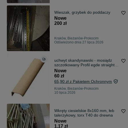
Wieszak, grzybek do poddaczy
Nowe
200 zł
Kraków, Bieżanów-Prokocim
Odświeżono dnia 27 lipca 2026
uchwyt skandynawski - mosiądz
szczotkowany Profil egde straight
200.
Nowe
60 zł
65,90 zł z Pakietem Ochronnym
Kraków, Bieżanów-Prokocim
10 lipca 2026
Wkręty ciesielskie 8x160 mm, łeb
talerzykowy, torx T40 do drewna
Nowe
1,17 zł