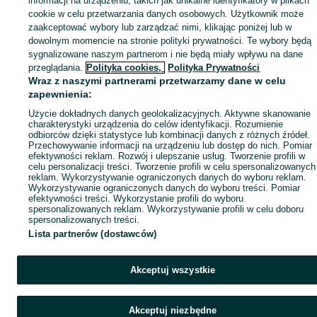
informacji na urządzeniu, takich jak unikalne identyfikatory w plikach
Mapa ministron
cookie w celu przetwarzania danych osobowych. Użytkownik może
zaakceptować wybory lub zarządzać nimi, klikając poniżej lub w
Popularne wyszukiwania
dowolnym momencie na stronie polityki prywatności. Te wybory będą
sygnalizowane naszym partnerom i nie będą miały wpływu na dane
przeglądania.
Polityka cookies,
Polityka Prywatności
Wraz z naszymi partnerami przetwarzamy dane w celu
zapewnienia:
Użycie dokładnych danych geolokalizacyjnych. Aktywne skanowanie
charakterystyki urządzenia do celów identyfikacji. Rozumienie
odbiorców dzięki statystyce lub kombinacji danych z różnych źródeł.
Przechowywanie informacji na urządzeniu lub dostęp do nich. Pomiar
efektywności reklam. Rozwój i ulepszanie usług. Tworzenie profili w
celu personalizacji treści. Tworzenie profili w celu spersonalizowanych
reklam. Wykorzystywanie ograniczonych danych do wyboru reklam.
Wykorzystywanie ograniczonych danych do wyboru treści. Pomiar
efektywności treści. Wykorzystanie profili do wyboru
spersonalizowanych reklam. Wykorzystywanie profili w celu doboru
spersonalizowanych treści.
Lista partnerów (dostawców)
Akceptuj wszystkie
Akceptuj niezbędne