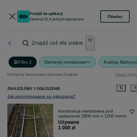
Przejdź do aplikacji
Otwórz
Otwieraj OLX jednym tapnięciem
Znajdź coś dla siebie
Filtry
·
2
Elementy montażowe
Kraków, Bieńczy
Elementy montażowe dachowe Kraków
Zobacz Więc
ZNALEŹLIŚMY 1 OGŁOSZENIE
Jak pozycjonowane są ogłoszenia?
Konstrukcja nierdzewna pod
zadaszenie 2800 mm x 1200 mmm
Używane
1 000 zł