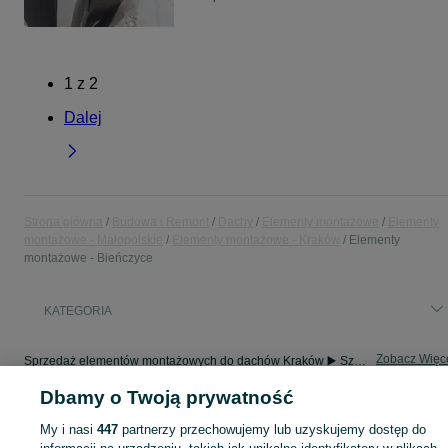
1
z
2
Dalej
Strona główna
Budowa i Remont
Dachy
Elementy montażowe
Elementy
montażowe - Małopolskie
Elementy montażowe - Kraków
Elementy
montażowe - Bieńczyce
KATEGORIA
Zobacz Więc
Sprzedaż elementów montażowych do dachów Kraków ▶️ Szeroki wybór produktów ✅ Nowe i używane w atrakcyjnych cenach ✌ Sprawdź oferty na OLX.pl!
Dbamy o Twoją prywatność
Mapa kategorii
My i nasi
447
partnerzy przechowujemy lub uzyskujemy dostęp do
Mapa miejscowości