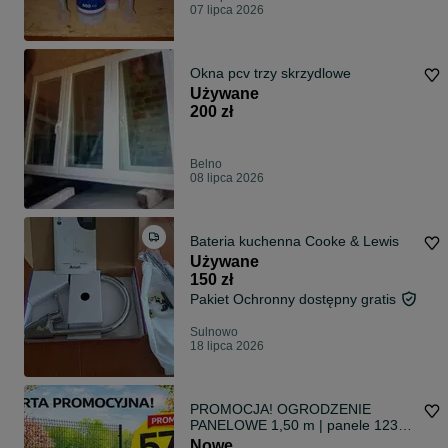
07 lipca 2026
Okna pcv trzy skrzydlowe
Używane
200 zł
Belno
08 lipca 2026
Bateria kuchenna Cooke & Lewis
Używane
150 zł
Pakiet Ochronny dostępny gratis
Sulnowo
18 lipca 2026
PROMOCJA! OGRODZENIE
PANELOWE 1,50 m | panele 123
cm + podmurówka 25
Nowe