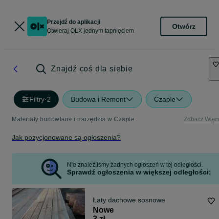
Przejdź do aplikacji
Otwórz
Otwieraj OLX jednym tapnięciem
Znajdź coś dla siebie
Filtry
·
2
Budowa i Remont
Czaple
Materiały budowlane i narzędzia w Czaple
Zobacz Więc
Jak pozycjonowane są ogłoszenia?
Nie znaleźliśmy żadnych ogłoszeń w tej odległości.
Sprawdź ogłoszenia w większej odległości:
Łaty dachowe sosnowe
Nowe
3 zł