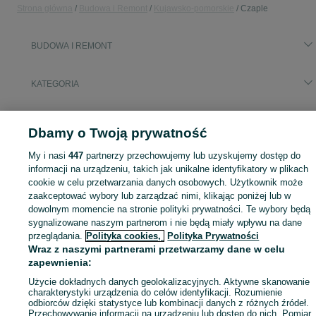
Strona główna
Budowa i Remont
Kujawsko-pomorskie
Czaple
BUDOWA I REMONT
KATEGORIA
Zobacz Więc
Aktualne oferty z kategorii Budowa i Remont w Czaple blisko Ciebie ➤ Kupuj nowe lub używane w dobrej cenie, przeglądaj lokalne ogłoszenia ☝ Szybkie kupno i sprzedaż na OLX.pl
Dbamy o Twoją prywatność
My i nasi
447
partnerzy przechowujemy lub uzyskujemy dostęp do
Mapa kategorii
informacji na urządzeniu, takich jak unikalne identyfikatory w plikach
Mapa miejscowości
cookie w celu przetwarzania danych osobowych. Użytkownik może
Mapa ministron
zaakceptować wybory lub zarządzać nimi, klikając poniżej lub w
dowolnym momencie na stronie polityki prywatności. Te wybory będą
Popularne wyszukiwania
sygnalizowane naszym partnerom i nie będą miały wpływu na dane
przeglądania.
Polityka cookies,
Polityka Prywatności
Wraz z naszymi partnerami przetwarzamy dane w celu
zapewnienia:
Użycie dokładnych danych geolokalizacyjnych. Aktywne skanowanie
charakterystyki urządzenia do celów identyfikacji. Rozumienie
odbiorców dzięki statystyce lub kombinacji danych z różnych źródeł.
Przechowywanie informacji na urządzeniu lub dostęp do nich. Pomiar