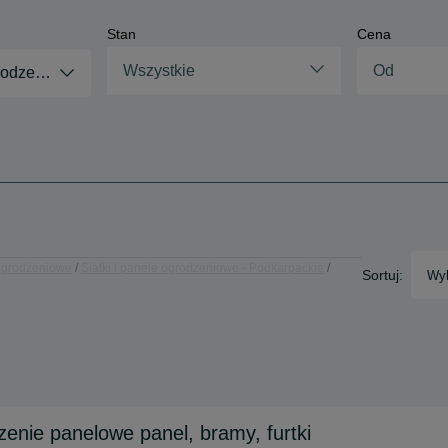
Stan
Cena
Wszystkie
grodzeniowe
 ogrodzeniowe
Siatki i panele ogrodzeniowe - Podkarpackie
Sortuj:
Wyb
enie panelowe panel, bramy, furtki