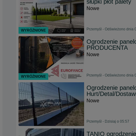
słupki płot palety
Nowe
Przemyśl - Odświeżono dnia 0
WYRÓŻNIONE
Ogrodzenie panelo
PRODUCENTA
Nowe
Przemyśl - Odświeżono dnia 0
WYRÓŻNIONE
Ogrodzenie panel
Hurt/Detal/Dostaw
Nowe
Przemyśl - Dzisiaj o 05:57
TANIO ogrodzenie