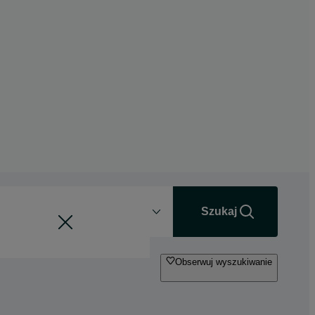
Odległość
+0 km
Szukaj
Obserwuj wyszukiwanie