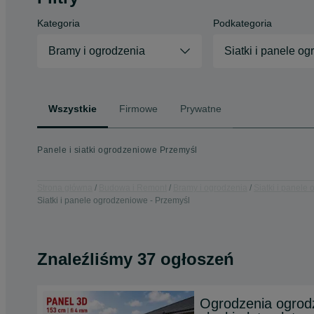
Kategoria
Podkategoria
Bramy i ogrodzenia
Siatki i panele o
Wszystkie
Firmowe
Prywatne
Panele i siatki ogrodzeniowe Przemyśl
Strona główna
Budowa i Remont
Bramy i ogrodzenia
Siatki i panele
Siatki i panele ogrodzeniowe - Przemyśl
Znaleźliśmy 37 ogłoszeń
Ogrodzenia ogrodz