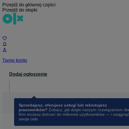
Przejdź do głównej części
Przejdź do stopki
Czat
Twoje konto
Dodaj ogłoszenie
Dla biznesu
opens in a new tab
Sprzedajesz, oferujesz usługi lub rekrutujesz
pracowników?
Zobacz, jak dzięki naszym rozwiązaniom dl
firm możesz dotrzeć do milionów użytkowników — i osiągną
swoje cele.