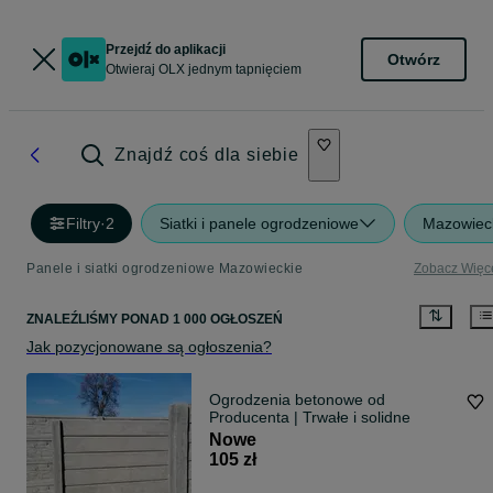
Przejdź do aplikacji
Otwórz
Otwieraj OLX jednym tapnięciem
Znajdź coś dla siebie
Filtry
·
2
Siatki i panele ogrodzeniowe
Mazowiec
Panele i siatki ogrodzeniowe Mazowieckie
Zobacz Więc
ZNALEŹLIŚMY
PONAD
1 000 OGŁOSZEŃ
Jak pozycjonowane są ogłoszenia?
Ogrodzenia betonowe od
Producenta | Trwałe i solidne
Nowe
105 zł