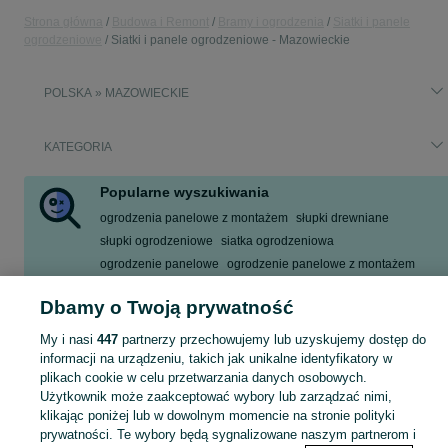
Strona główna
Budowa i Remont
Bramy i ogrodzenia
Siatki i panele
ogrodzeniowe
Siatki i panele ogrodzeniowe - Mazowieckie
POLSKA » MAZOWIECKIE
KATEGORIA
Popularne wyszukiwania
ogrodzenia panelowe z montażem
słupki drewniane
słupki ogrodzeniowe
siatka ogrodzeniowa
ogrodzenie panelowe
ogrodzenie panelowe z montażem
krata zbrojeniowa
podmurówka betonowa
Dbamy o Twoją prywatność
Zobacz Więcej
My i nasi
447
partnerzy przechowujemy lub uzyskujemy dostęp do
informacji na urządzeniu, takich jak unikalne identyfikatory w
Zobacz Więc
Sprzedaż siatek i paneli ogrodzeniowych Mazowieckie ▶️ Szeroki wybór produktów ✅ Nowe i używane w atrakcyjnych cenach ✌ Sprawdź oferty na OLX.pl!
plikach cookie w celu przetwarzania danych osobowych.
Użytkownik może zaakceptować wybory lub zarządzać nimi,
klikając poniżej lub w dowolnym momencie na stronie polityki
Mapa kategorii
prywatności. Te wybory będą sygnalizowane naszym partnerom i