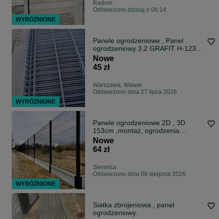
Radom
Odświeżono dzisiaj o 06:14
WYRÓŻNIONE
Panele ogrodzeniowe , Panel
ogrodzeniowy 3,2 GRAFIT H-123
oko 50x200
Nowe
45 zł
Warszawa, Wawer
Odświeżono dnia 27 lipca 2026
WYRÓŻNIONE
Panele ogrodzeniowe 2D , 3D
153cm ,montaż, ogrodzenia
panelowe 4mm 5mm
Nowe
64 zł
Siennica
Odświeżono dnia 06 sierpnia 2026
WYRÓŻNIONE
Siatka zbrojeniowa , panel
ogrodzeniowy.