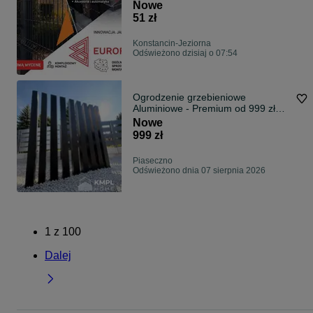
palety
Nowe
51 zł
Konstancin-Jeziorna
Odświeżono dzisiaj o 07:54
Ogrodzenie grzebieniowe
Aluminiowe - Premium od 999 zł
/mb
Nowe
999 zł
Piaseczno
Odświeżono dnia 07 sierpnia 2026
1
z
100
Dalej